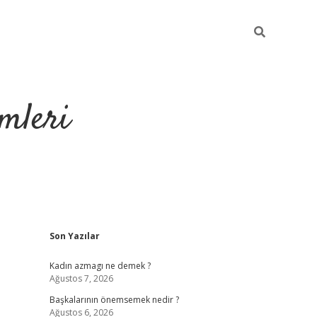
mleri
Sidebar
Son Yazılar
hiltonbet yeni g
Kadın azmagı ne demek ?
Ağustos 7, 2026
Başkalarının önemsemek nedir ?
Ağustos 6, 2026