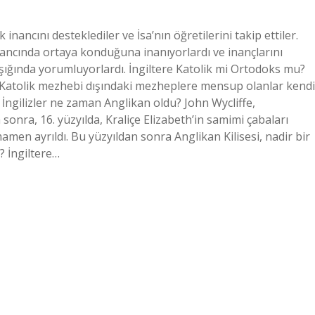
inancını desteklediler ve İsa’nın öğretilerini takip ettiler.
 inancında ortaya konduğuna inanıyorlardı ve inançlarını
 ışığında yorumluyorlardı. İngiltere Katolik mi Ortodoks mu?
 Katolik mezhebi dışındaki mezheplere mensup olanlar kendi
a İngilizler ne zaman Anglikan oldu? John Wycliffe,
 sonra, 16. yüzyılda, Kraliçe Elizabeth’in samimi çabaları
mamen ayrıldı. Bu yüzyıldan sonra Anglikan Kilisesi, nadir bir
r? İngiltere…