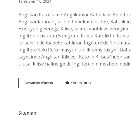
Tarih: Ekim 16, 2024
Anglikan Katolik mi? Anglikanlar Katolik ve Apostolik 
Anglikanlar inançlarının temelinin İncil’de, Katolik
Hristiyan geleneği, Kilise, bilim, mantık ve deneyim
İngiliz nüfusunun 5 milyonu Roma Katoliktir. Roma
kiliselerinde ibadete katılırlar. İngiltere’de 1 numar
İngiltere’deki Reformasyon’un ilk temsilcisiydi. Daha
sayesinde Anglikan Kilisesi, Katolik Kilisesi’nden ta
ulusal kilise haline geldi. İngiltere’nin mezhebi nedi
İNgiltere
Devamını okuyun
Yorum Bırak
Ne
Zaman
Katolik
Oldu
Sitemap