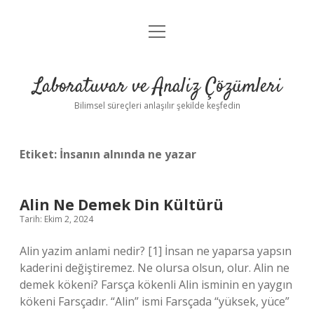
menüyü
Anasayfa
aç
Gizlilik Politikası
Laboratuvar ve Analiz Çözümleri
Yasal Uyarı
Bilimsel süreçleri anlaşılır şekilde keşfedin
Etiket:
İnsanın alnında ne yazar
Alin Ne Demek Din Kültürü
Tarih: Ekim 2, 2024
Alin yazim anlami nedir? [1] İnsan ne yaparsa yapsın
kaderini değiştiremez. Ne olursa olsun, olur. Alin ne
demek kökeni? Farsça kökenli Alin isminin en yaygın
kökeni Farsçadır. “Alin” ismi Farsçada “yüksek, yüce”