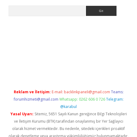
Arama
bet yeni giriş
tulipbet
Reklam ve İletişim:
E-mail:
backlinkpaneli@gmail.com
Teams:
forumhizmeti@gmail.com
Whatsapp: 0262 606 0 726
Telegram:
@karabul
Yasal Uyarı:
Sitemiz, 5651 Sayılı Kanun gereğince Bilgi Teknolojileri
ve İletişim Kurumu (BTK) tarafından onaylanmış bir Yer Sağlayıcı
olarak hizmet vermektedir. Bu nedenle, sitedeki içerikleri proaktif
olarak denetleme veya araştırma yükümlülüğümüz bulunmamaktadır.