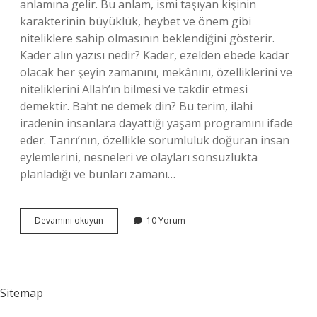
anlamına gelir. Bu anlam, ismi taşıyan kişinin
karakterinin büyüklük, heybet ve önem gibi
niteliklere sahip olmasının beklendiğini gösterir.
Kader alın yazısı nedir? Kader, ezelden ebede kadar
olacak her şeyin zamanını, mekânını, özelliklerini ve
niteliklerini Allah’ın bilmesi ve takdir etmesi
demektir. Baht ne demek din? Bu terim, ilahi
iradenin insanlara dayattığı yaşam programını ifade
eder. Tanrı’nın, özellikle sorumluluk doğuran insan
eylemlerini, nesneleri ve olayları sonsuzlukta
planladığı ve bunları zamanı…
Alin
Devamını okuyun
10 Yorum
Ne
Demek
Din
Kültürü
Sitemap