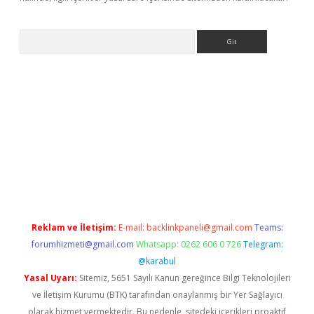
Arama
bet yeni giriş
tulipbet
Reklam ve İletişim:
E-mail:
backlinkpaneli@gmail.com
Teams:
forumhizmeti@gmail.com
Whatsapp: 0262 606 0 726
Telegram:
@karabul
Yasal Uyarı:
Sitemiz, 5651 Sayılı Kanun gereğince Bilgi Teknolojileri
ve İletişim Kurumu (BTK) tarafından onaylanmış bir Yer Sağlayıcı
olarak hizmet vermektedir. Bu nedenle, sitedeki içerikleri proaktif