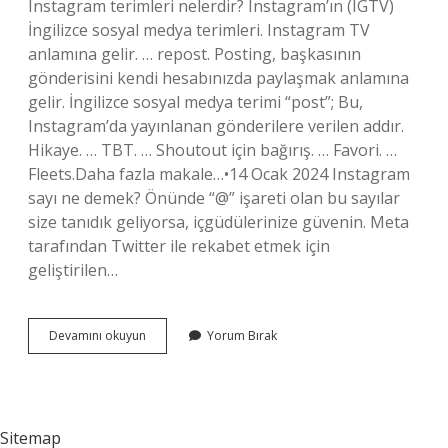
Instagram terimleri nelerdir? Instagram’ın (IGTV)
İngilizce sosyal medya terimleri. Instagram TV
anlamına gelir. … repost. Posting, başkasının
gönderisini kendi hesabınızda paylaşmak anlamına
gelir. İngilizce sosyal medya terimi “post”; Bu,
Instagram’da yayınlanan gönderilere verilen addır.
Hikaye. … TBT. … Shoutout için bağırış. … Favori. …
Fleets.Daha fazla makale…•14 Ocak 2024 Instagram
sayı ne demek? Önünde “@” işareti olan bu sayılar
size tanıdık geliyorsa, içgüdülerinize güvenin. Meta
tarafından Twitter ile rekabet etmek için
geliştirilen…
24
Devamını okuyun
Yorum Bırak
Ne
Demek
Instagram
Sitemap