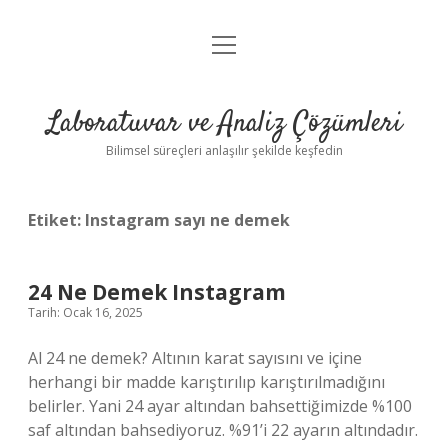
menüyü
Anasayfa
aç
Gizlilik Politikası
Laboratuvar ve Analiz Çözümleri
Yasal Uyarı
Bilimsel süreçleri anlaşılır şekilde keşfedin
Etiket:
Instagram sayı ne demek
24 Ne Demek Instagram
Tarih: Ocak 16, 2025
Al 24 ne demek? Altının karat sayısını ve içine
herhangi bir madde karıştırılıp karıştırılmadığını
belirler. Yani 24 ayar altından bahsettiğimizde %100
saf altından bahsediyoruz. %91’i 22 ayarın altındadır.