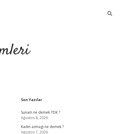
mleri
Sidebar
Son Yazılar
hiltonbet yeni 
Sunam ne demek TDK ?
Ağustos 8, 2026
Kadın azmagı ne demek ?
Ağustos 7, 2026