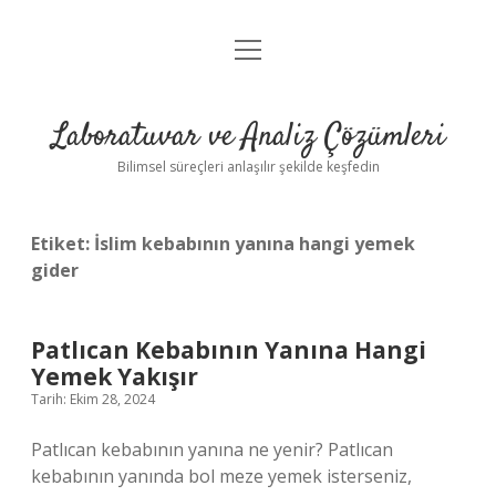
menüyü
Anasayfa
aç
Gizlilik Politikası
Laboratuvar ve Analiz Çözümleri
Yasal Uyarı
Bilimsel süreçleri anlaşılır şekilde keşfedin
Etiket:
İslim kebabının yanına hangi yemek
gider
Patlıcan Kebabının Yanına Hangi
Yemek Yakışır
Tarih: Ekim 28, 2024
Patlıcan kebabının yanına ne yenir? Patlıcan
kebabının yanında bol meze yemek isterseniz,