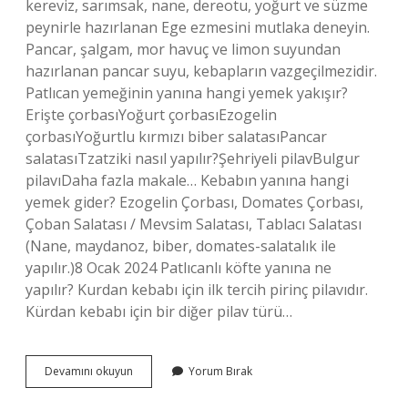
kereviz, sarımsak, nane, dereotu, yoğurt ve süzme
peynirle hazırlanan Ege ezmesini mutlaka deneyin.
Pancar, şalgam, mor havuç ve limon suyundan
hazırlanan pancar suyu, kebapların vazgeçilmezidir.
Patlıcan yemeğinin yanına hangi yemek yakışır?
Erişte çorbasıYoğurt çorbasıEzogelin
çorbasıYoğurtlu kırmızı biber salatasıPancar
salatasıTzatziki nasıl yapılır?Şehriyeli pilavBulgur
pilavıDaha fazla makale… Kebabın yanına hangi
yemek gider? Ezogelin Çorbası, Domates Çorbası,
Çoban Salatası / Mevsim Salatası, Tablacı Salatası
(Nane, maydanoz, biber, domates-salatalık ile
yapılır.)8 Ocak 2024 Patlıcanlı köfte yanına ne
yapılır? Kurdan kebabı için ilk tercih pirinç pilavıdır.
Kürdan kebabı için bir diğer pilav türü…
Patlıcan
Devamını okuyun
Yorum Bırak
Kebabının
Yanına