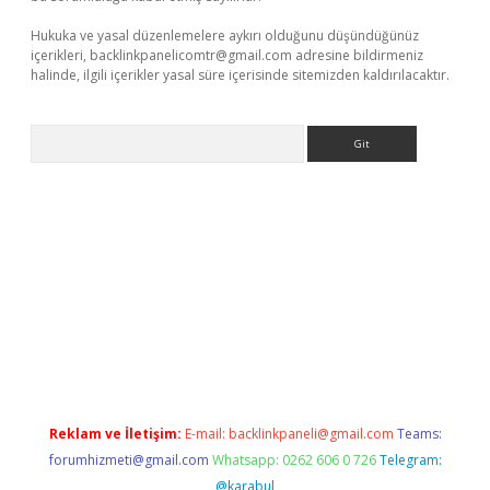
Hukuka ve yasal düzenlemelere aykırı olduğunu düşündüğünüz
içerikleri,
backlinkpanelicomtr@gmail.com
adresine bildirmeniz
halinde, ilgili içerikler yasal süre içerisinde sitemizden kaldırılacaktır.
Arama
bet yeni giriş
tulipbet
Reklam ve İletişim:
E-mail:
backlinkpaneli@gmail.com
Teams:
forumhizmeti@gmail.com
Whatsapp: 0262 606 0 726
Telegram:
@karabul