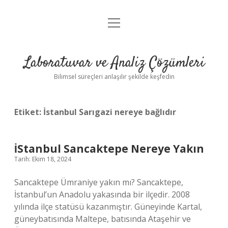
menüyü
Anasayfa
aç
Gizlilik Politikası
Laboratuvar ve Analiz Çözümleri
Yasal Uyarı
Bilimsel süreçleri anlaşılır şekilde keşfedin
Etiket:
İstanbul Sarıgazi nereye bağlıdır
İStanbul Sancaktepe Nereye Yakın
Tarih: Ekim 18, 2024
Sancaktepe Ümraniye yakın mı? Sancaktepe,
İstanbul’un Anadolu yakasında bir ilçedir. 2008
yılında ilçe statüsü kazanmıştır. Güneyinde Kartal,
güneybatısında Maltepe, batısında Ataşehir ve