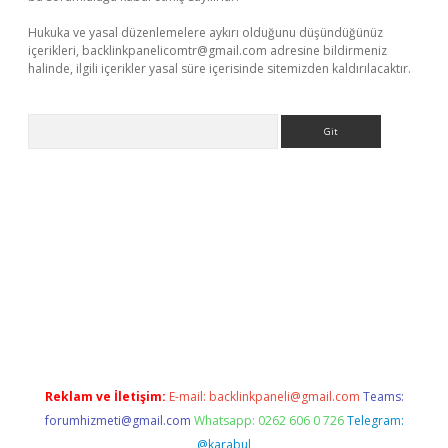
Hukuka ve yasal düzenlemelere aykırı olduğunu düşündüğünüz
içerikleri,
backlinkpanelicomtr@gmail.com
adresine bildirmeniz
halinde, ilgili içerikler yasal süre içerisinde sitemizden kaldırılacaktır.
Arama
bet yeni giriş
tulipbet
Reklam ve İletişim:
E-mail:
backlinkpaneli@gmail.com
Teams:
forumhizmeti@gmail.com
Whatsapp: 0262 606 0 726
Telegram:
@karabul