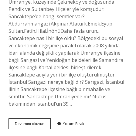
Ümraniye, kuzeyinde Çekmeköy ve doğusunda
Pendik ve Sultanbeyli ilçeleriyle komşudur.
Sancaktepe’de hangi semtler var?
Abdurrahmangazi.Akpınar.Atatürk.Emek.Eyüp
Sultan.Fatih.Hilal.İnönüDaha fazla ürün…
Sancaktepe nasıl bir ilçe oldu? Bölgedeki bu sosyal
ve ekonomik değişime paralel olarak 2008 yılında
idari alanda değişiklik yapılarak Ümraniye ilçesine
bağlı Sarıgazi ve Yenidoğan beldeleri ile Samandıra
ilçesine bağlı Kartal beldesi birleştirilerek
Sancaktepe adıyla yeni bir ilçe oluşturulmuştur.
İstanbul Sarıgazi nereye bağlıdır? Sarıgazi, İstanbul
ilinin Sancaktepe ilçesine bağlı bir mahalle ve
semttir. Sancaktepe Ümraniyede mi? Nüfus
bakımından İstanbul’un 39…
İStanbul
Devamını okuyun
Yorum Bırak
Sancaktepe
Nereye