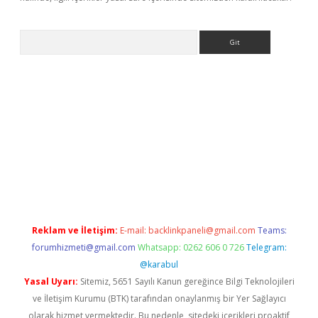
Arama
bet yeni giriş
tulipbet
Reklam ve İletişim:
E-mail:
backlinkpaneli@gmail.com
Teams:
forumhizmeti@gmail.com
Whatsapp: 0262 606 0 726
Telegram:
@karabul
Yasal Uyarı:
Sitemiz, 5651 Sayılı Kanun gereğince Bilgi Teknolojileri
ve İletişim Kurumu (BTK) tarafından onaylanmış bir Yer Sağlayıcı
olarak hizmet vermektedir. Bu nedenle, sitedeki içerikleri proaktif