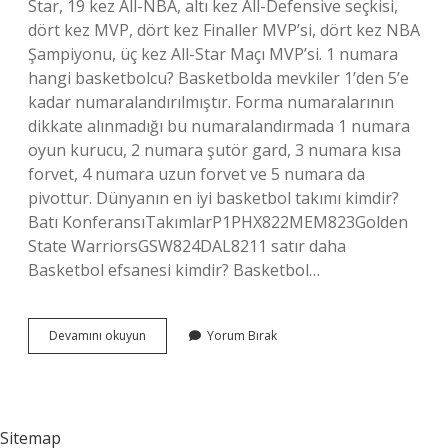
Star, 19 kez All-NBA, altı kez All-Defensive seçkisi,
dört kez MVP, dört kez Finaller MVP’si, dört kez NBA
Şampiyonu, üç kez All-Star Maçı MVP’si. 1 numara
hangi basketbolcu? Basketbolda mevkiler 1’den 5’e
kadar numaralandırılmıştır. Forma numaralarının
dikkate alınmadığı bu numaralandırmada 1 numara
oyun kurucu, 2 numara şutör gard, 3 numara kısa
forvet, 4 numara uzun forvet ve 5 numara da
pivottur. Dünyanın en iyi basketbol takımı kimdir?
Batı KonferansıTakımlarP1PHX822MEM823Golden
State WarriorsGSW824DAL8211 satır daha
Basketbol efsanesi kimdir? Basketbol…
Dünyanın
Devamını okuyun
Yorum Bırak
En
Iyi
Basketbol
Oyuncusu
Kim
Sitemap