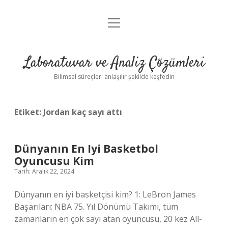
menüyü
Anasayfa
aç
Gizlilik Politikası
Laboratuvar ve Analiz Çözümleri
Yasal Uyarı
Bilimsel süreçleri anlaşılır şekilde keşfedin
Etiket:
Jordan kaç sayı attı
Dünyanın En Iyi Basketbol
Oyuncusu Kim
Tarih: Aralık 22, 2024
Dünyanın en iyi basketçisi kim? 1: LeBron James
Başarıları: NBA 75. Yıl Dönümü Takımı, tüm
zamanların en çok sayı atan oyuncusu, 20 kez All-