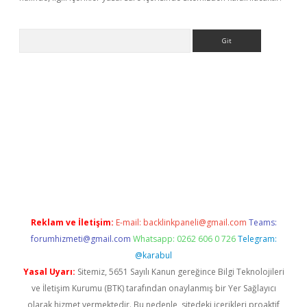
Arama
onbet yeni giriş
tulipbet
Reklam ve İletişim:
E-mail:
backlinkpaneli@gmail.com
Teams:
forumhizmeti@gmail.com
Whatsapp: 0262 606 0 726
Telegram:
@karabul
Yasal Uyarı:
Sitemiz, 5651 Sayılı Kanun gereğince Bilgi Teknolojileri
ve İletişim Kurumu (BTK) tarafından onaylanmış bir Yer Sağlayıcı
olarak hizmet vermektedir. Bu nedenle, sitedeki içerikleri proaktif