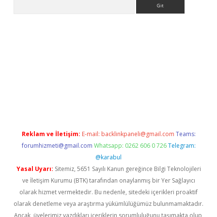
Arama
nbet yeni giriş
tulipbet
Reklam ve İletişim:
E-mail:
backlinkpaneli@gmail.com
Teams:
forumhizmeti@gmail.com
Whatsapp: 0262 606 0 726
Telegram:
@karabul
Yasal Uyarı:
Sitemiz, 5651 Sayılı Kanun gereğince Bilgi Teknolojileri
ve İletişim Kurumu (BTK) tarafından onaylanmış bir Yer Sağlayıcı
olarak hizmet vermektedir. Bu nedenle, sitedeki içerikleri proaktif
olarak denetleme veya araştırma yükümlülüğümüz bulunmamaktadır.
Ancak, üyelerimiz yazdıkları içeriklerin sorumluluğunu taşımakta olup,