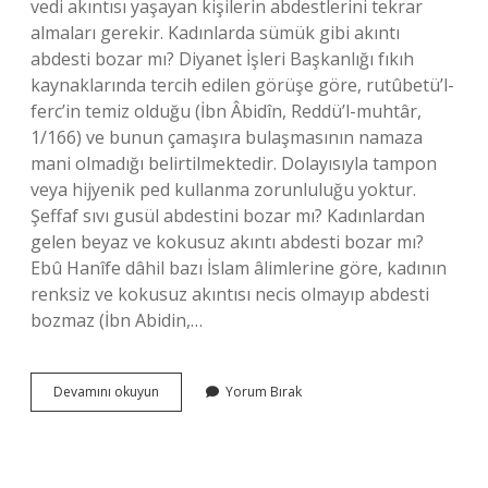
vedi akıntısı yaşayan kişilerin abdestlerini tekrar
almaları gerekir. Kadınlarda sümük gibi akıntı
abdesti bozar mı? Diyanet İşleri Başkanlığı fıkıh
kaynaklarında tercih edilen görüşe göre, rutûbetü’l-
ferc’in temiz olduğu (İbn Âbidîn, Reddü’l-muhtâr,
1/166) ve bunun çamaşıra bulaşmasının namaza
mani olmadığı belirtilmektedir. Dolayısıyla tampon
veya hijyenik ped kullanma zorunluluğu yoktur.
Şeffaf sıvı gusül abdestini bozar mı? Kadınlardan
gelen beyaz ve kokusuz akıntı abdesti bozar mı?
Ebû Hanîfe dâhil bazı İslam âlimlerine göre, kadının
renksiz ve kokusuz akıntısı necis olmayıp abdesti
bozmaz (İbn Abidin,…
Vajinadan
Devamını okuyun
Yorum Bırak
Gelen
Şeffaf
Jel
Akıntı