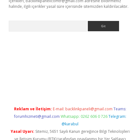
içerikleri,
backlinkpanelicomtr@gmail.com
adresine bildirmeniz
halinde, ilgili içerikler yasal süre içerisinde sitemizden kaldırılacaktır.
Arama
bet yeni giriş
tulipbet
Reklam ve İletişim:
E-mail:
backlinkpaneli@gmail.com
Teams:
forumhizmeti@gmail.com
Whatsapp: 0262 606 0 726
Telegram:
@karabul
Yasal Uyarı:
Sitemiz, 5651 Sayılı Kanun gereğince Bilgi Teknolojileri
ve İletişim Kurumu (BTK) tarafından onaylanmış bir Yer Sağlayıcı