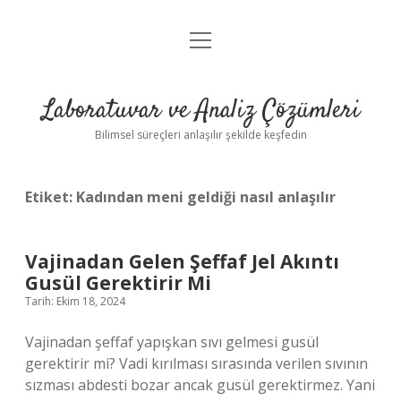
menüyü
Anasayfa
aç
Gizlilik Politikası
Laboratuvar ve Analiz Çözümleri
Yasal Uyarı
Bilimsel süreçleri anlaşılır şekilde keşfedin
Etiket:
Kadından meni geldiği nasıl anlaşılır
Vajinadan Gelen Şeffaf Jel Akıntı
Gusül Gerektirir Mi
Tarih: Ekim 18, 2024
Vajinadan şeffaf yapışkan sıvı gelmesi gusül
gerektirir mi? Vadi kırılması sırasında verilen sıvının
sızması abdesti bozar ancak gusül gerektirmez. Yani