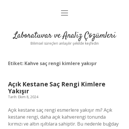
menüyü
Anasayfa
aç
Gizlilik Politikası
Laboratuvar ve Analiz Çözümleri
Yasal Uyarı
Bilimsel süreçleri anlaşılır şekilde keşfedin
Etiket:
Kahve saç rengi kimlere yakışır
Açık Kestane Saç Rengi Kimlere
Yakışır
Tarih: Ekim 8, 2024
Açık kestane saç rengi esmerlere yakışır mı? Açık
kestane rengi, daha açık kahverengi tonunda
kırmızı ve altın ışıltılara sahiptir. Bu nedenle buğday