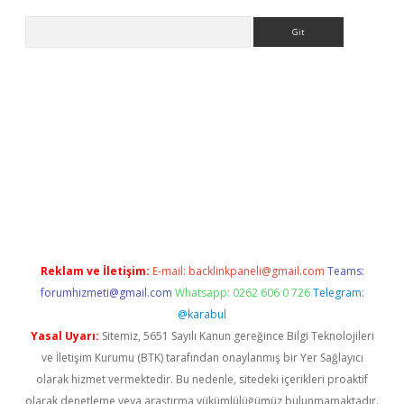
Arama
bet yeni giriş
tulipbet
Reklam ve İletişim:
E-mail:
backlinkpaneli@gmail.com
Teams:
forumhizmeti@gmail.com
Whatsapp: 0262 606 0 726
Telegram:
@karabul
Yasal Uyarı:
Sitemiz, 5651 Sayılı Kanun gereğince Bilgi Teknolojileri
ve İletişim Kurumu (BTK) tarafından onaylanmış bir Yer Sağlayıcı
olarak hizmet vermektedir. Bu nedenle, sitedeki içerikleri proaktif
olarak denetleme veya araştırma yükümlülüğümüz bulunmamaktadır.