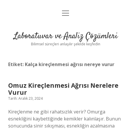
menüyü
Anasayfa
aç
Gizlilik Politikası
Laboratuvar ve Analiz Çözümleri
Yasal Uyarı
Bilimsel süreçleri anlaşılır şekilde keşfedin
Etiket:
Kalça kireçlenmesi ağrısı nereye vurur
Omuz Kireçlenmesi Ağrısı Nerelere
Vurur
Tarih: Aralık 23, 2024
Kireçlenme ne gibi rahatsızlık verir? Omurga
esnekliğini kaybettiğinde kemikler kalınlaşır. Bunun
sonucunda sinir sıkışması, esnekliğin azalmasına