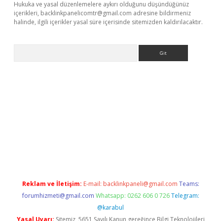
Hukuka ve yasal düzenlemelere aykırı olduğunu düşündüğünüz
içerikleri,
backlinkpanelicomtr@gmail.com
adresine bildirmeniz
halinde, ilgili içerikler yasal süre içerisinde sitemizden kaldırılacaktır.
Arama
nbet yeni giriş
tulipbet
Reklam ve İletişim:
E-mail:
backlinkpaneli@gmail.com
Teams:
forumhizmeti@gmail.com
Whatsapp: 0262 606 0 726
Telegram:
@karabul
Yasal Uyarı:
Sitemiz, 5651 Sayılı Kanun gereğince Bilgi Teknolojileri