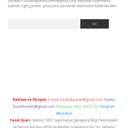
içerikleri,
backlinkpanelicomtr@gmail.com
adresine bildirmeniz
halinde, ilgili içerikler yasal süre içerisinde sitemizden kaldırılacaktır.
Arama
bet yeni giriş
tulipbet
Reklam ve İletişim:
E-mail:
backlinkpaneli@gmail.com
Teams:
forumhizmeti@gmail.com
Whatsapp: 0262 606 0 726
Telegram:
@karabul
Yasal Uyarı:
Sitemiz, 5651 Sayılı Kanun gereğince Bilgi Teknolojileri
ve İletişim Kurumu (BTK) tarafından onaylanmış bir Yer Sağlayıcı