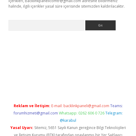
içerikleri,
backlinkpanelicomtr@gmail.com
adresine bildirmeniz
halinde, ilgili içerikler yasal süre içerisinde sitemizden kaldırılacaktır.
Arama
bet yeni giriş
tulipbet
Reklam ve İletişim:
E-mail:
backlinkpaneli@gmail.com
Teams:
forumhizmeti@gmail.com
Whatsapp: 0262 606 0 726
Telegram:
@karabul
Yasal Uyarı:
Sitemiz, 5651 Sayılı Kanun gereğince Bilgi Teknolojileri
ve İletişim Kurumu (BTK) tarafından onaylanmış bir Yer Sağlayıcı