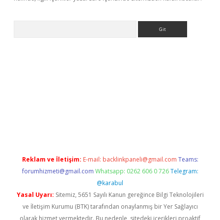
Arama
nbet yeni giriş
tulipbet
Reklam ve İletişim:
E-mail:
backlinkpaneli@gmail.com
Teams:
forumhizmeti@gmail.com
Whatsapp: 0262 606 0 726
Telegram:
@karabul
Yasal Uyarı:
Sitemiz, 5651 Sayılı Kanun gereğince Bilgi Teknolojileri
ve İletişim Kurumu (BTK) tarafından onaylanmış bir Yer Sağlayıcı
olarak hizmet vermektedir. Bu nedenle, sitedeki içerikleri proaktif