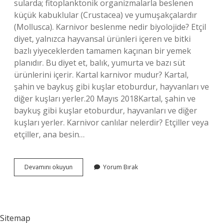
sularda; fitoplanktonik organizmalarla beslenen
küçük kabuklular (Crustacea) ve yumuşakçalardır
(Mollusca). Karnivor beslenme nedir biyolojide? Etçil
diyet, yalnızca hayvansal ürünleri içeren ve bitki
bazlı yiyeceklerden tamamen kaçınan bir yemek
planıdır. Bu diyet et, balık, yumurta ve bazı süt
ürünlerini içerir. Kartal karnivor mudur? Kartal,
şahin ve baykuş gibi kuşlar etoburdur, hayvanları ve
diğer kuşları yerler.20 Mayıs 2018Kartal, şahin ve
baykuş gibi kuşlar etoburdur, hayvanları ve diğer
kuşları yerler. Karnivor canlılar nelerdir? Etçiller veya
etçiller, ana besin…
Karnivor
Devamını okuyun
Yorum Bırak
Otçul
Mu
Sitemap