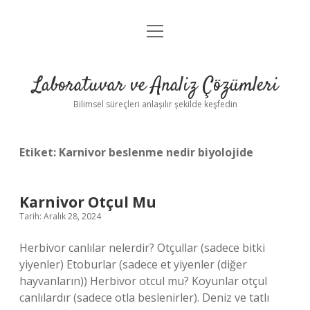
menüyü
Anasayfa
aç
Gizlilik Politikası
Laboratuvar ve Analiz Çözümleri
Yasal Uyarı
Bilimsel süreçleri anlaşılır şekilde keşfedin
Etiket:
Karnivor beslenme nedir biyolojide
Karnivor Otçul Mu
Tarih: Aralık 28, 2024
Herbivor canlılar nelerdir? Otçullar (sadece bitki
yiyenler) Etoburlar (sadece et yiyenler (diğer
hayvanların)) Herbivor otcul mu? Koyunlar otçul
canlılardır (sadece otla beslenirler). Deniz ve tatlı