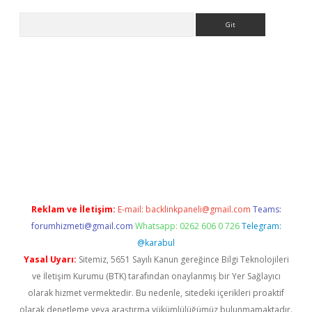
Arama
bet yeni giriş
tulipbet
Reklam ve İletişim:
E-mail:
backlinkpaneli@gmail.com
Teams:
forumhizmeti@gmail.com
Whatsapp: 0262 606 0 726
Telegram:
@karabul
Yasal Uyarı:
Sitemiz, 5651 Sayılı Kanun gereğince Bilgi Teknolojileri
ve İletişim Kurumu (BTK) tarafından onaylanmış bir Yer Sağlayıcı
olarak hizmet vermektedir. Bu nedenle, sitedeki içerikleri proaktif
olarak denetleme veya araştırma yükümlülüğümüz bulunmamaktadır.