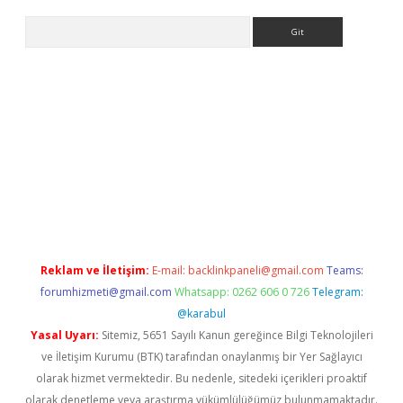
Arama
bet yeni giriş
tulipbet
Reklam ve İletişim:
E-mail:
backlinkpaneli@gmail.com
Teams:
forumhizmeti@gmail.com
Whatsapp: 0262 606 0 726
Telegram:
@karabul
Yasal Uyarı:
Sitemiz, 5651 Sayılı Kanun gereğince Bilgi Teknolojileri
ve İletişim Kurumu (BTK) tarafından onaylanmış bir Yer Sağlayıcı
olarak hizmet vermektedir. Bu nedenle, sitedeki içerikleri proaktif
olarak denetleme veya araştırma yükümlülüğümüz bulunmamaktadır.