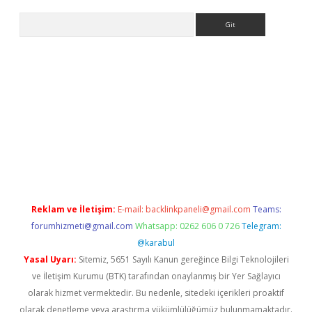
Arama
bet yeni giriş
tulipbet
Reklam ve İletişim:
E-mail:
backlinkpaneli@gmail.com
Teams:
forumhizmeti@gmail.com
Whatsapp: 0262 606 0 726
Telegram:
@karabul
Yasal Uyarı:
Sitemiz, 5651 Sayılı Kanun gereğince Bilgi Teknolojileri
ve İletişim Kurumu (BTK) tarafından onaylanmış bir Yer Sağlayıcı
olarak hizmet vermektedir. Bu nedenle, sitedeki içerikleri proaktif
olarak denetleme veya araştırma yükümlülüğümüz bulunmamaktadır.