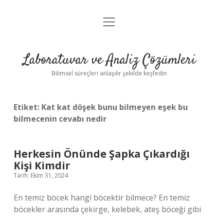
menüyü
Anasayfa
aç
Gizlilik Politikası
Laboratuvar ve Analiz Çözümleri
Yasal Uyarı
Bilimsel süreçleri anlaşılır şekilde keşfedin
Etiket:
Kat kat döşek bunu bilmeyen eşek bu
bilmecenin cevabı nedir
Herkesin Önünde Şapka Çıkardığı
Kişi Kimdir
Tarih: Ekim 31, 2024
En temiz böcek hangi böcektir bilmece? En temiz
böcekler arasında çekirge, kelebek, ateş böceği gibi