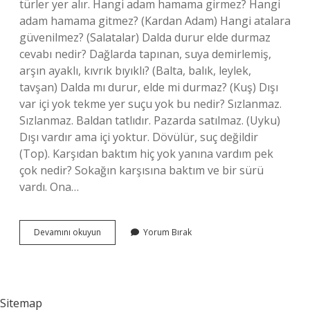
türler yer alır. Hangi adam hamama girmez? Hangi
adam hamama gitmez? (Kardan Adam) Hangi atalara
güvenilmez? (Salatalar) Dalda durur elde durmaz
cevabı nedir? Dağlarda tapınan, suya demirlemiş,
arşın ayaklı, kıvrık bıyıklı? (Balta, balık, leylek,
tavşan) Dalda mı durur, elde mi durmaz? (Kuş) Dışı
var içi yok tekme yer suçu yok bu nedir? Sızlanmaz.
Sızlanmaz. Baldan tatlıdır. Pazarda satılmaz. (Uyku)
Dışı vardır ama içi yoktur. Dövülür, suç değildir
(Top). Karşıdan baktım hiç yok yanına vardım pek
çok nedir? Sokağın karşısına baktım ve bir sürü
vardı. Ona…
Herkesin
Devamını okuyun
Yorum Bırak
Önünde
Şapka
Çıkardığı
Kişi
Kimdir
Sitemap