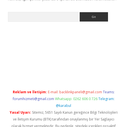
Arama
bet yeni giriş
tulipbet
Reklam ve İletişim:
E-mail:
backlinkpaneli@gmail.com
Teams:
forumhizmeti@gmail.com
Whatsapp: 0262 606 0 726
Telegram:
@karabul
Yasal Uyarı:
Sitemiz, 5651 Sayılı Kanun gereğince Bilgi Teknolojileri
ve İletişim Kurumu (BTK) tarafından onaylanmış bir Yer Sağlayıcı
olarak hizmet vermektedir. Bu nedenle, sitedeki içerikleri proaktif