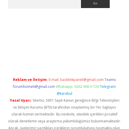
Arama
onbet yeni giriş
tulipbet
Reklam ve İletişim:
E-mail:
backlinkpaneli@gmail.com
Teams:
forumhizmeti@gmail.com
Whatsapp: 0262 606 0 726
Telegram:
@karabul
Yasal Uyarı:
Sitemiz, 5651 Sayılı Kanun gereğince Bilgi Teknolojileri
ve İletişim Kurumu (BTK) tarafından onaylanmış bir Yer Sağlayıcı
olarak hizmet vermektedir. Bu nedenle, sitedeki içerikleri proaktif
olarak denetleme veya araştırma yükümlülüğümüz bulunmamaktadır.
Ancak, üyelerimiz yazdıkları içeriklerin sorumluluğunu taşımakta olup,