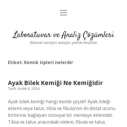
menüyü
Anasayfa
aç
Gizlilik Politikası
Laboratuvar ve Analiz Çözümleri
Yasal Uyarı
Bilimsel süreçleri anlaşılır şekilde keşfedin
Etiket:
Kemik tipleri nelerdir
Ayak Bilek Kemiği Ne Kemiğidir
Tarih: Aralık 6, 2024
Ayak bilek kemiği hangi kemik çeşidi? Ayak bileği
eklemi veya talus, tibia ve fibula’nın iki distal ucunu
birbirine bağlayan sinovyal bir menteşe eklemidir.
Tibia ve talus arasındaki eklem, fibula ve talus