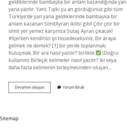
geldiklerinde bambaşka bir anlam kazandığında yan
yana yazılır. Yani; Tıpkı şu an gördüğünüz gibi tüm
Türkiye’de yan yana geldiklerinde bambaşka bir
anlam kazanan SimitAyran ikilisi gibi! Çıtır çıtır bir
simit yer yemez karşınıza Sütaş Ayran çıkacak!
#İçerken kendinizi iyi hissedeceksiniz. Bir araya
gelmek ne demek? [1] bir yerde toplanmak;
buluşmak. Bir ara nasıl yazılır? birlikte
(Doğru
kullanım) Birleşik kelimeler nasıl yazılır? İki veya
daha fazla kelimenin birleşmesinden oluşan…
Bir
Devamını okuyun
Yorum Bırak
Araya
Gelmek
Nasıl
Sitemap