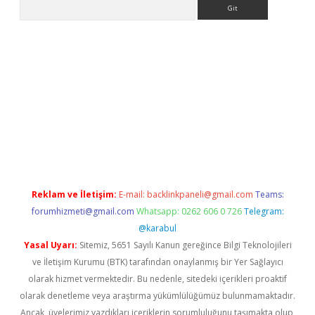
Arama
bet yeni giriş
tulipbet
Reklam ve İletişim:
E-mail:
backlinkpaneli@gmail.com
Teams:
forumhizmeti@gmail.com
Whatsapp: 0262 606 0 726
Telegram:
@karabul
Yasal Uyarı:
Sitemiz, 5651 Sayılı Kanun gereğince Bilgi Teknolojileri
ve İletişim Kurumu (BTK) tarafından onaylanmış bir Yer Sağlayıcı
olarak hizmet vermektedir. Bu nedenle, sitedeki içerikleri proaktif
olarak denetleme veya araştırma yükümlülüğümüz bulunmamaktadır.
Ancak, üyelerimiz yazdıkları içeriklerin sorumluluğunu taşımakta olup,