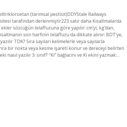
iltrikloroetan (tarımsal pestisit)DDYStale Railways
sitesi tarafından derlenmiştir223 satır daha Kısaltmalarda
n ekler sözcüğün telaffuzuna göre yapılır: cm’yi, kg’dan,
ısaltmanın son harfinin telaffuzu da dikkate alınır: BDT’ye,
azılır TDK? Sıra sayıları kelimelerle veya sayılarla
sonra bir nokta veya kesme işareti konur ve dereceyi belirten
Ki eki nasıl yazılır 3. sınıf? “Ki” bağlacını ve Ki ekini yazmak:…