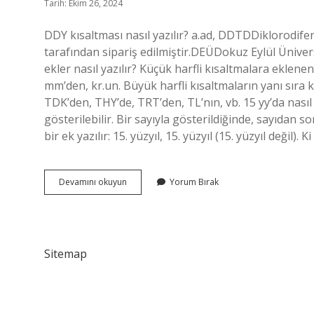
Tarih: Ekim 26, 2024
DDY kısaltması nasıl yazılır? a.ad, DDTDDiklorodifen
tarafından sipariş edilmiştir.DEÜDokuz Eylül Üniver
ekler nasıl yazılır? Küçük harfli kısaltmalara eklene
mm’den, kr.un. Büyük harfli kısaltmaların yanı sıra k
TDK’den, THY’de, TRT’den, TL’nın, vb. 15 yy’da nasıl y
gösterilebilir. Bir sayıyla gösterildiğinde, sayıdan 
bir ek yazılır: 15. yüzyıl, 15. yüzyıl (15. yüzyıl değil). 
Ddy
Devamını okuyun
Yorum Bırak
Eki
Nasıl
Yazılır
Sitemap