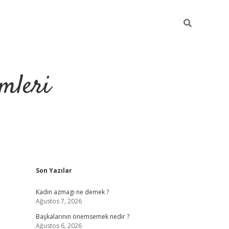
mleri
Sidebar
Son Yazılar
hiltonbet yeni giriş
tulipbe
Kadın azmagı ne demek ?
Ağustos 7, 2026
Başkalarının önemsemek nedir ?
Ağustos 6, 2026