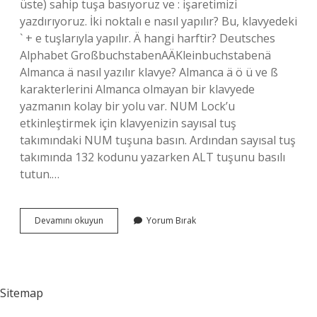
üste) sahip tuşa basıyoruz ve : işaretimizi
yazdırıyoruz. İki noktalı e nasıl yapılır? Bu, klavyedeki
` + e tuşlarıyla yapılır. Ä hangi harftir? Deutsches
Alphabet GroßbuchstabenAÄKleinbuchstabenä
Almanca ä nasıl yazılır klavye? Almanca ä ö ü ve ß
karakterlerini Almanca olmayan bir klavyede
yazmanın kolay bir yolu var. NUM Lock’u
etkinleştirmek için klavyenizin sayısal tuş
takımındaki NUM tuşuna basın. Ardından sayısal tuş
takımında 132 kodunu yazarken ALT tuşunu basılı
tutun.…
2
Devamını okuyun
Yorum Bırak
Noktalı
A
Nasıl
Yapılır
Sitemap