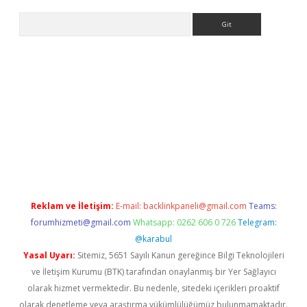
Arama
et yeni giriş
tulipbet
Reklam ve İletişim:
E-mail:
backlinkpaneli@gmail.com
Teams:
forumhizmeti@gmail.com
Whatsapp: 0262 606 0 726
Telegram:
@karabul
Yasal Uyarı:
Sitemiz, 5651 Sayılı Kanun gereğince Bilgi Teknolojileri
ve İletişim Kurumu (BTK) tarafından onaylanmış bir Yer Sağlayıcı
olarak hizmet vermektedir. Bu nedenle, sitedeki içerikleri proaktif
olarak denetleme veya araştırma yükümlülüğümüz bulunmamaktadır.