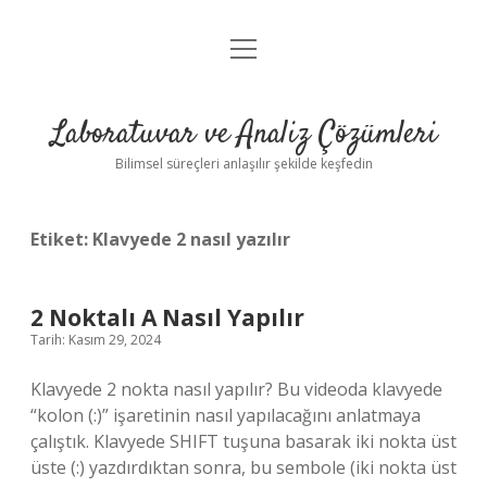
menüyü
Anasayfa
aç
Gizlilik Politikası
Laboratuvar ve Analiz Çözümleri
Yasal Uyarı
Bilimsel süreçleri anlaşılır şekilde keşfedin
Etiket:
Klavyede 2 nasıl yazılır
2 Noktalı A Nasıl Yapılır
Tarih: Kasım 29, 2024
Klavyede 2 nokta nasıl yapılır? Bu videoda klavyede
“kolon (:)” işaretinin nasıl yapılacağını anlatmaya
çalıştık. Klavyede SHIFT tuşuna basarak iki nokta üst
üste (:) yazdırdıktan sonra, bu sembole (iki nokta üst