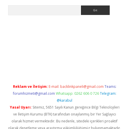
Arama
bet yeni giriş
tulipbet
Reklam ve İletişim:
E-mail:
backlinkpaneli@gmail.com
Teams:
forumhizmeti@gmail.com
Whatsapp: 0262 606 0 726
Telegram:
@karabul
Yasal Uyarı:
Sitemiz, 5651 Sayılı Kanun gereğince Bilgi Teknolojileri
ve İletişim Kurumu (BTK) tarafından onaylanmış bir Yer Sağlayıcı
olarak hizmet vermektedir. Bu nedenle, sitedeki içerikleri proaktif
olarak denetleme veya araştırma yükümlülüğümüz bulunmamaktadır.