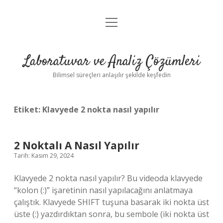
menüyü
Anasayfa
aç
Gizlilik Politikası
Laboratuvar ve Analiz Çözümleri
Yasal Uyarı
Bilimsel süreçleri anlaşılır şekilde keşfedin
Etiket:
Klavyede 2 nokta nasıl yapılır
2 Noktalı A Nasıl Yapılır
Tarih: Kasım 29, 2024
Klavyede 2 nokta nasıl yapılır? Bu videoda klavyede
“kolon (:)” işaretinin nasıl yapılacağını anlatmaya
çalıştık. Klavyede SHIFT tuşuna basarak iki nokta üst
üste (:) yazdırdıktan sonra, bu sembole (iki nokta üst