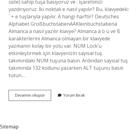
üste) sahip tuşa basıyoruz ve : işaretimizi
yazdırıyoruz. İki noktalı e nasıl yapılır? Bu, klavyedeki
` + e tuşlarıyla yapılır. Ä hangi harftir? Deutsches
Alphabet GroßbuchstabenAÄKleinbuchstabenä
Almanca ä nasıl yazılır klavye? Almanca ä ö ü ve ß
karakterlerini Almanca olmayan bir klavyede
yazmanın kolay bir yolu var. NUM Lock’u
etkinleştirmek için klavyenizin sayısal tuş
takımındaki NUM tuşuna basın. Ardından sayısal tuş
takımında 132 kodunu yazarken ALT tuşunu basılı
tutun.…
2
Devamını okuyun
Yorum Bırak
Noktalı
A
Nasıl
Yapılır
Sitemap