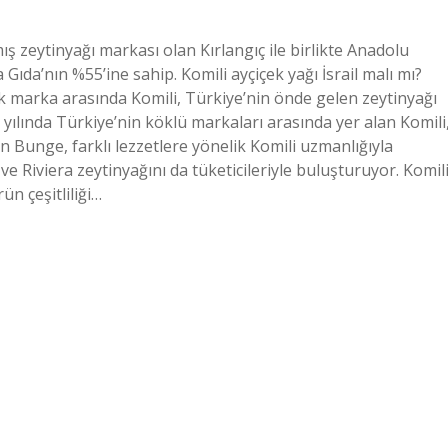
ş zeytinyağı markası olan Kırlangıç ​​ile birlikte Anadolu
Gıda’nın %55’ine sahip. Komili ayçiçek yağı İsrail malı mı?
çok marka arasında Komili, Türkiye’nin önde gelen zeytinyağı
 yılında Türkiye’nin köklü markaları arasında yer alan Komili
alan Bunge, farklı lezzetlere yönelik Komili uzmanlığıyla
 ve Riviera zeytinyağını da tüketicileriyle buluşturuyor. Komil
ün çeşitliliği…