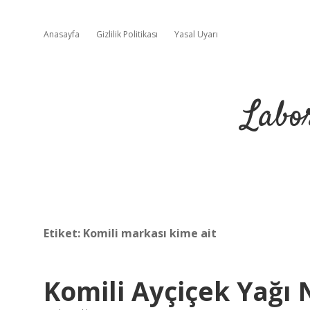
Anasayfa
Gizlilik Politikası
Yasal Uyarı
Labo
Etiket:
Komili markası kime ait
Komili Ayçiçek Yağı 