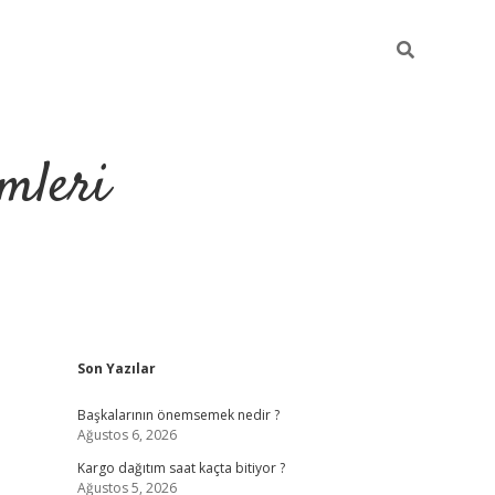
mleri
Sidebar
Son Yazılar
hiltonbet yeni g
Başkalarının önemsemek nedir ?
Ağustos 6, 2026
Kargo dağıtım saat kaçta bitiyor ?
Ağustos 5, 2026