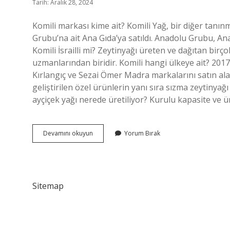
Tarih: Aralık 28, 2024
Komili markası kime ait? Komili Yağ, bir diğer tanınmı
Grubu’na ait Ana Gıda’ya satıldı. Anadolu Grubu, Ana 
Komili İsrailli mi? Zeytinyağı üreten ve dağıtan bir
uzmanlarından biridir. Komili hangi ülkeye ait? 2017
Kırlangıç ​​​​​​ve Sezai Ömer Madra markalarını satın 
geliştirilen özel ürünlerin yanı sıra sızma zeytinyağı
ayçiçek yağı nerede üretiliyor? Kurulu kapasite ve ür
Komili
Devamını okuyun
Yorum Bırak
Ayçiçek
Yağı
Nerenin
Malı
Sitemap