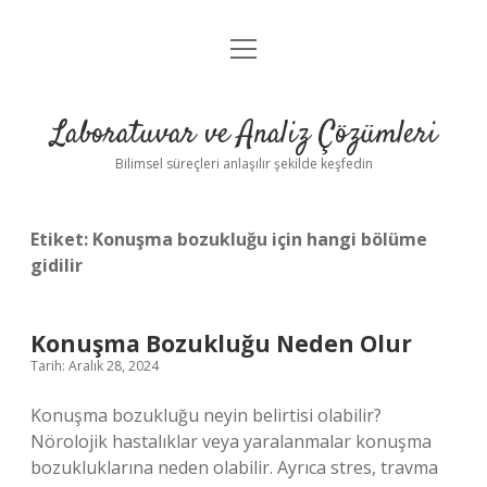
menüyü
Anasayfa
aç
Gizlilik Politikası
Laboratuvar ve Analiz Çözümleri
Yasal Uyarı
Bilimsel süreçleri anlaşılır şekilde keşfedin
Etiket:
Konuşma bozukluğu için hangi bölüme
gidilir
Konuşma Bozukluğu Neden Olur
Tarih: Aralık 28, 2024
Konuşma bozukluğu neyin belirtisi olabilir?
Nörolojik hastalıklar veya yaralanmalar konuşma
bozukluklarına neden olabilir. Ayrıca stres, travma