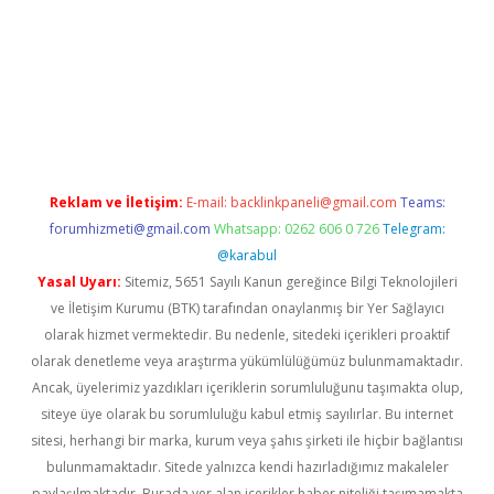
t yeni giriş
tulipbet
Reklam ve İletişim:
E-mail:
backlinkpaneli@gmail.com
Teams:
forumhizmeti@gmail.com
Whatsapp: 0262 606 0 726
Telegram:
@karabul
Yasal Uyarı:
Sitemiz, 5651 Sayılı Kanun gereğince Bilgi Teknolojileri
ve İletişim Kurumu (BTK) tarafından onaylanmış bir Yer Sağlayıcı
olarak hizmet vermektedir. Bu nedenle, sitedeki içerikleri proaktif
olarak denetleme veya araştırma yükümlülüğümüz bulunmamaktadır.
Ancak, üyelerimiz yazdıkları içeriklerin sorumluluğunu taşımakta olup,
siteye üye olarak bu sorumluluğu kabul etmiş sayılırlar. Bu internet
sitesi, herhangi bir marka, kurum veya şahıs şirketi ile hiçbir bağlantısı
bulunmamaktadır. Sitede yalnızca kendi hazırladığımız makaleler
paylaşılmaktadır. Burada yer alan içerikler haber niteliği taşımamakta