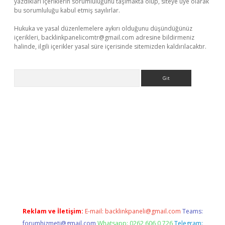
yazdıkları içeriklerin sorumluluğunu taşımakta olup, siteye üye olarak
bu sorumluluğu kabul etmiş sayılırlar.
Hukuka ve yasal düzenlemelere aykırı olduğunu düşündüğünüz
içerikleri,
backlinkpanelicomtr@gmail.com
adresine bildirmeniz
halinde, ilgili içerikler yasal süre içerisinde sitemizden kaldırılacaktır.
Arama
bet yeni giriş
tulipbet
Reklam ve İletişim:
E-mail:
backlinkpaneli@gmail.com
Teams:
forumhizmeti@gmail.com
Whatsapp: 0262 606 0 726
Telegram: