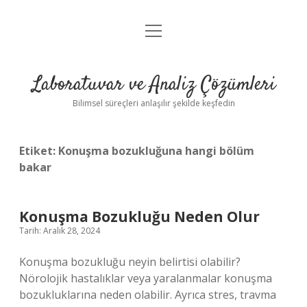
menüyü
Anasayfa
aç
Gizlilik Politikası
Laboratuvar ve Analiz Çözümleri
Yasal Uyarı
Bilimsel süreçleri anlaşılır şekilde keşfedin
Etiket:
Konuşma bozukluğuna hangi bölüm
bakar
Konuşma Bozukluğu Neden Olur
Tarih: Aralık 28, 2024
Konuşma bozukluğu neyin belirtisi olabilir?
Nörolojik hastalıklar veya yaralanmalar konuşma
bozukluklarına neden olabilir. Ayrıca stres, travma