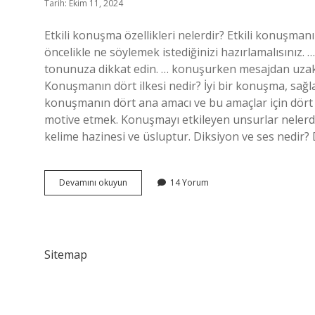
Tarih: Ekim 11, 2024
Etkili konuşma özellikleri nelerdir? Etkili konuşmanı
öncelikle ne söylemek istediğinizi hazırlamalısınız. 
tonunuza dikkat edin. … konuşurken mesajdan uzakla
Konuşmanın dört ilkesi nedir? İyi bir konuşma, sağ
konuşmanın dört ana amacı ve bu amaçlar için dör
motive etmek. Konuşmayı etkileyen unsurlar nelerdir?
kelime hazinesi ve üsluptur. Diksiyon ve ses nedir?
Iyi
Devamını okuyun
14 Yorum
Bir
Konuşma
Sesinin
Özellikleri
Nelerdir
Sitemap