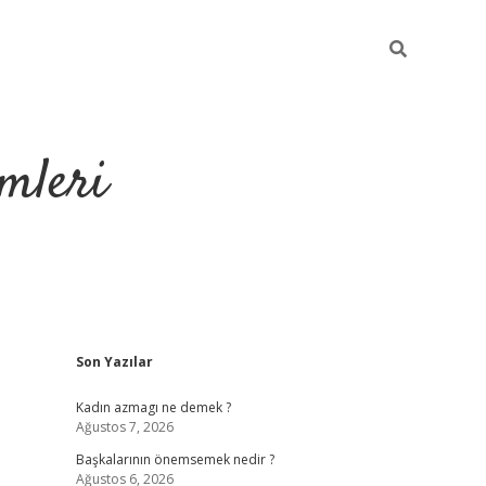
mleri
Sidebar
Son Yazılar
hiltonbet yeni 
Kadın azmagı ne demek ?
Ağustos 7, 2026
Başkalarının önemsemek nedir ?
Ağustos 6, 2026