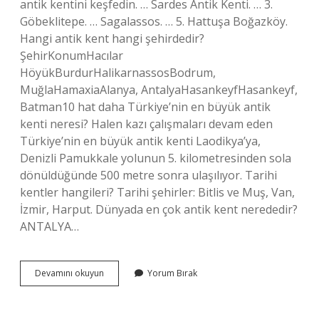
antik kentini keşfedin. … Sardes Antik Kenti. … 3.
Göbeklitepe. … Sagalassos. … 5. Hattuşa Boğazköy.
Hangi antik kent hangi şehirdedir?
ŞehirKonumHacılar
HöyükBurdurHalikarnassosBodrum,
MuğlaHamaxiaAlanya, AntalyaHasankeyfHasankeyf,
Batman10 hat daha Türkiye’nin en büyük antik
kenti neresi? Halen kazı çalışmaları devam eden
Türkiye’nin en büyük antik kenti Laodikya’ya,
Denizli Pamukkale yolunun 5. kilometresinden sola
dönüldüğünde 500 metre sonra ulaşılıyor. Tarihi
kentler hangileri? Tarihi şehirler: Bitlis ve Muş, Van,
İzmir, Harput. Dünyada en çok antik kent nerededir?
ANTALYA…
Antik
Devamını okuyun
Yorum Bırak
Kentlerin
Isimleri
Nelerdir