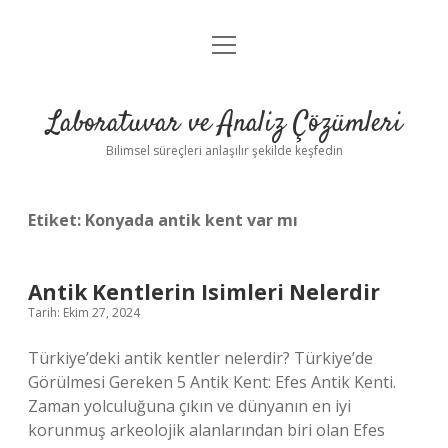
menüyü
Anasayfa
aç
Gizlilik Politikası
Laboratuvar ve Analiz Çözümleri
Yasal Uyarı
Bilimsel süreçleri anlaşılır şekilde keşfedin
Etiket:
Konyada antik kent var mı
Antik Kentlerin Isimleri Nelerdir
Tarih: Ekim 27, 2024
Türkiye’deki antik kentler nelerdir? Türkiye’de
Görülmesi Gereken 5 Antik Kent: Efes Antik Kenti.
Zaman yolculuğuna çıkın ve dünyanın en iyi
korunmuş arkeolojik alanlarından biri olan Efes