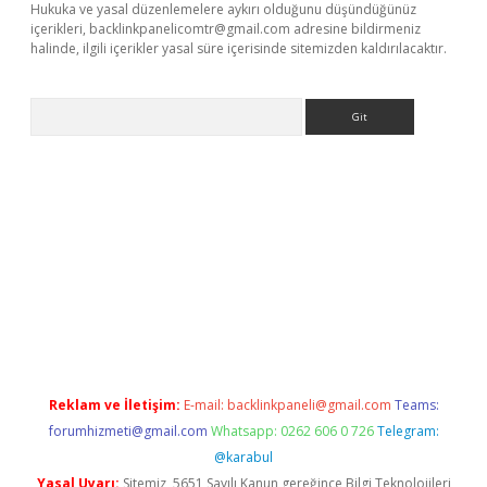
Hukuka ve yasal düzenlemelere aykırı olduğunu düşündüğünüz
içerikleri,
backlinkpanelicomtr@gmail.com
adresine bildirmeniz
halinde, ilgili içerikler yasal süre içerisinde sitemizden kaldırılacaktır.
Arama
bet yeni giriş
tulipbet
Reklam ve İletişim:
E-mail:
backlinkpaneli@gmail.com
Teams:
forumhizmeti@gmail.com
Whatsapp: 0262 606 0 726
Telegram:
@karabul
Yasal Uyarı:
Sitemiz, 5651 Sayılı Kanun gereğince Bilgi Teknolojileri