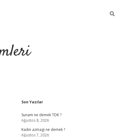
mleri
Sidebar
Son Yazılar
hiltonbet yeni 
Sunam ne demek TDK ?
Ağustos 8, 2026
Kadın azmagı ne demek ?
Ağustos 7, 2026