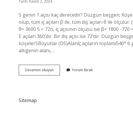
Tarih: Kasım 2, 2024
5 genin 1 açısı kaç derecedir? Düzgün beşgen; Köşeler
olup, tüm iç açıları β ile, tüm dış açıları θ ile ölçül
θ= 3600 5 = 72o, iç açısının ölçüsü ise β= 1800 -72
E açıları 360’dır. Bir dış açısı ise 72’dir. Düzgün
köşeler5Boyutlar (D5)Alanİç açıların toplamı540° 6 g
altıgenin alanı,…
Beşgen
Devamını okuyun
Yorum Bırak
Bir
Iç
Açısı
Kaç
Sitemap