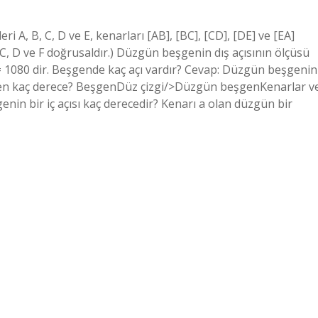
i A, B, C, D ve E, kenarları [AB], [BC], [CD], [DE] ve [EA]
ür. (C, D ve F doğrusaldır.) Düzgün beşgenin dış açısının ölçüsü
0 = 1080 dir. Beşgende kaç açı vardır? Cevap: Düzgün beşgenin
 beşgen kaç derece? BeşgenDüz çizgi/>Düzgün beşgenKenarlar v
enin bir iç açısı kaç derecedir? Kenarı a olan düzgün bir