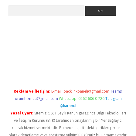
Arama
bet yeni giriş
tulipbet
Reklam ve İletişim:
E-mail:
backlinkpaneli@gmail.com
Teams:
forumhizmeti@gmail.com
Whatsapp: 0262 606 0 726
Telegram:
@karabul
Yasal Uyarı:
Sitemiz, 5651 Sayılı Kanun gereğince Bilgi Teknolojileri
ve İletişim Kurumu (BTK) tarafından onaylanmış bir Yer Sağlayıcı
olarak hizmet vermektedir. Bu nedenle, sitedeki içerikleri proaktif
olarak denetleme veya araştırma yükümlülüğümüz bulunmamaktadır.