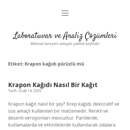
menüyü
Anasayfa
aç
Gizlilik Politikası
Laboratuvar ve Analiz Çözümleri
Yasal Uyarı
Bilimsel süreçleri anlaşılır şekilde keşfedin
Etiket:
Krapon kağıdı pürüzlü mü
Krapon Kağıdı Nasıl Bir Kağıt
Tarih: Ocak 14, 2025
Krapon kağıt nasıl bir şey? Krep kağıdı, dekoratif ve
süs amaçlı kullanılan bir malzemedir. Renkli ve
desenli versiyonları mevcuttur. Partilerde,
kutlamalarda ve etkinliklerde kullanılarak odalara