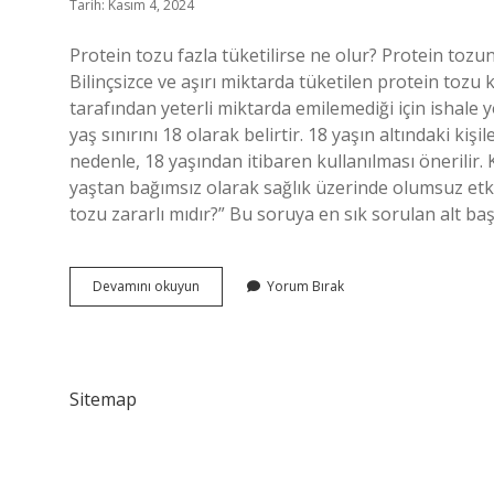
Tarih: Kasım 4, 2024
Protein tozu fazla tüketilirse ne olur? Protein tozu
Bilinçsizce ve aşırı miktarda tüketilen protein tozu k
tarafından yeterli miktarda emilemediği için ishale y
yaş sınırını 18 olarak belirtir. 18 yaşın altındaki ki
nedenle, 18 yaşından itibaren kullanılması önerilir.
yaştan bağımsız olarak sağlık üzerinde olumsuz etkile
tozu zararlı mıdır?” Bu soruya en sık sorulan alt baş
Protein
Devamını okuyun
Yorum Bırak
Tozundan
Ölünür
Mü
Sitemap