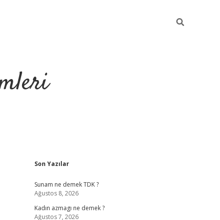
mleri
Sidebar
Son Yazılar
hiltonbet yeni g
Sunam ne demek TDK ?
Ağustos 8, 2026
Kadın azmagı ne demek ?
Ağustos 7, 2026