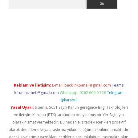
Arama
bet yeni giriş
tulipbet
Reklam ve İletişim:
E-mail:
backlinkpaneli@gmail.com
Teams:
forumhizmeti@gmail.com
Whatsapp: 0262 606 0 726
Telegram:
@karabul
Yasal Uyarı:
Sitemiz, 5651 Sayılı Kanun gereğince Bilgi Teknolojileri
ve İletişim Kurumu (BTK) tarafından onaylanmış bir Yer Sağlayıcı
olarak hizmet vermektedir. Bu nedenle, sitedeki içerikleri proaktif
olarak denetleme veya araştırma yükümlülüğümüz bulunmamaktadır.
Ancak, üyelerimiz yazdıkları içeriklerin sorumluluğunu taşımakta olup,