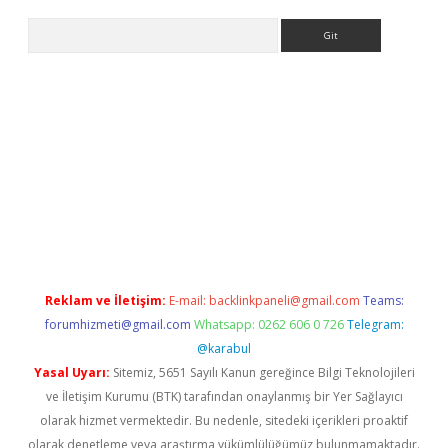
Arama
bet yeni giriş
tulipbet
Reklam ve İletişim:
E-mail:
backlinkpaneli@gmail.com
Teams:
forumhizmeti@gmail.com
Whatsapp: 0262 606 0 726
Telegram:
@karabul
Yasal Uyarı:
Sitemiz, 5651 Sayılı Kanun gereğince Bilgi Teknolojileri
ve İletişim Kurumu (BTK) tarafından onaylanmış bir Yer Sağlayıcı
olarak hizmet vermektedir. Bu nedenle, sitedeki içerikleri proaktif
olarak denetleme veya araştırma yükümlülüğümüz bulunmamaktadır.