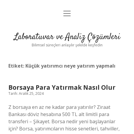
menüyü
Anasayfa
aç
Gizlilik Politikası
Laboratuvar ve Analiz Çözümleri
Yasal Uyarı
Bilimsel süreçleri anlaşılır şekilde keşfedin
Etiket:
Küçük yatırımcı neye yatırım yapmalı
Borsaya Para Yatırmak Nasıl Olur
Tarih: Aralık 25, 2024
Z borsaya en az ne kadar para yatırılır? Ziraat
Bankası döviz hesabına 500 TL alt limitli para
transferi – Şikayet. Borsa nedir yeni başlayanlar
için? Borsa, yatırımcıların hisse senetleri, tahviller,