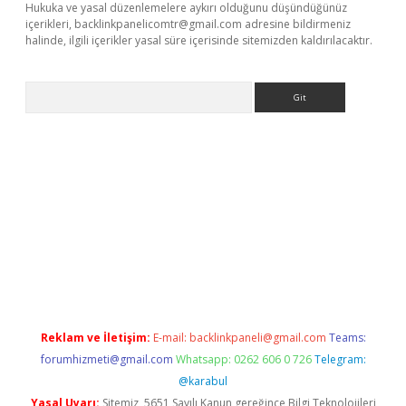
Hukuka ve yasal düzenlemelere aykırı olduğunu düşündüğünüz
içerikleri,
backlinkpanelicomtr@gmail.com
adresine bildirmeniz
halinde, ilgili içerikler yasal süre içerisinde sitemizden kaldırılacaktır.
Arama
et
Reklam ve İletişim:
E-mail:
backlinkpaneli@gmail.com
Teams:
forumhizmeti@gmail.com
Whatsapp: 0262 606 0 726
Telegram:
@karabul
Yasal Uyarı:
Sitemiz, 5651 Sayılı Kanun gereğince Bilgi Teknolojileri