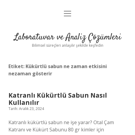
menüyü
Anasayfa
aç
Gizlilik Politikası
Laboratuvar ve Analiz Çözümleri
Yasal Uyarı
Bilimsel süreçleri anlaşılır şekilde keşfedin
Etiket:
Kükürtlü sabun ne zaman etkisini
nezaman gösterir
Katranlı Kükürtlü Sabun Nasıl
Kullanılır
Tarih: Aralık 23, 2024
Katranlı kükürtlü sabun ne işe yarar? Otal Çam
Katranı ve Kükürt Sabunu 80 gr kimler için