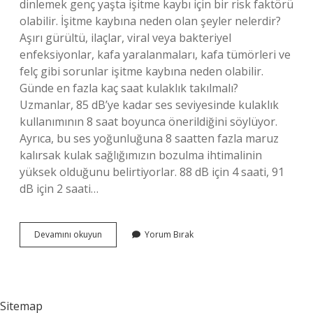
dinlemek genç yaşta işitme kaybı için bir risk faktörü
olabilir. İşitme kaybına neden olan şeyler nelerdir?
Aşırı gürültü, ilaçlar, viral veya bakteriyel
enfeksiyonlar, kafa yaralanmaları, kafa tümörleri ve
felç gibi sorunlar işitme kaybına neden olabilir.
Günde en fazla kaç saat kulaklık takılmalı?
Uzmanlar, 85 dB’ye kadar ses seviyesinde kulaklık
kullanımının 8 saat boyunca önerildiğini söylüyor.
Ayrıca, bu ses yoğunluğuna 8 saatten fazla maruz
kalırsak kulak sağlığımızın bozulma ihtimalinin
yüksek olduğunu belirtiyorlar. 88 dB için 4 saati, 91
dB için 2 saati…
Kulaklık
Devamını okuyun
Yorum Bırak
Işitme
Kaybına
Neden
Olur
Mu
Sitemap