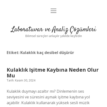
menüyü
Anasayfa
aç
Gizlilik Politikası
Laboratuvar ve Analiz Çözümleri
Yasal Uyarı
Bilimsel süreçleri anlaşılır şekilde keşfedin
Etiket:
Kulaklık kaç desibel düşürür
Kulaklık Işitme Kaybına Neden Olur
Mu
Tarih: Kasım 30, 2024
Kulaklık duymayı azaltır mı? Dinlemenin ses
seviyesini ve süresini aşmak işitme kaybına yol
açabilir. Kulaklık kullanarak yüksek sesli müzik