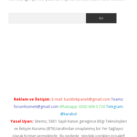
Arama
et yeni giriş
tulipbet
Reklam ve İletişim:
E-mail:
backlinkpaneli@gmail.com
Teams:
forumhizmeti@gmail.com
Whatsapp: 0262 606 0 726
Telegram:
@karabul
Yasal Uyarı:
Sitemiz, 5651 Sayılı Kanun gereğince Bilgi Teknolojileri
ve İletişim Kurumu (BTK) tarafından onaylanmış bir Yer Sağlayıcı
olarak hizmet vermektedir. Bu nedenle, sitedeki içerikleri proaktif