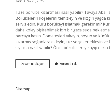
Tarih: Ocak 25, 2025
Taze börülce kızartması nasıl yapılır? Tavaya Abalı 
Börülcelerin köşelerini temizleyin ve kızgın yağda k
servis edin. Kuru börülceyi ıslatmak gerekir mi? Kur
daha kolay pişirebilmek için bir gece suda bekletmelis
parçaya kesin. Domatesleri yıkayın, soyun ve küçük 
kızarmış soğanlara ekleyin, tuz ve şeker ekleyin ve k
sıyırma nasıl yapılır? Önce börülceleri yıkayıp derin 
Börülce
Devamını okuyun
Yorum Bırak
Nasıl
Kızartılır
Sitemap