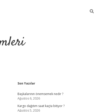
mleri
Sidebar
Son Yazılar
hiltonbet yeni g
Başkalarının önemsemek nedir ?
Ağustos 6, 2026
Kargo dağıtım saat kaçta bitiyor ?
Ağustos 5, 2026