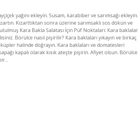
ayçiçek yağını ekleyin. Susam, karabiber ve sarımsağı ekleyin.
ızartın. Kızarttıktan sonra üzerine sarımsaklı sos dökün ve
utulmuş Kara Bakla Salatası İçin Püf Noktaları: Kara baklalar
iniz. Börülce nasıl pişirilir? Kara baklaları yıkayın ve birkaç
küpler halinde doğrayın. Kara baklaları ve domatesleri
apağı kapalı olarak kısık ateşte pişirin. Afiyet olsun. Börülce
bir…