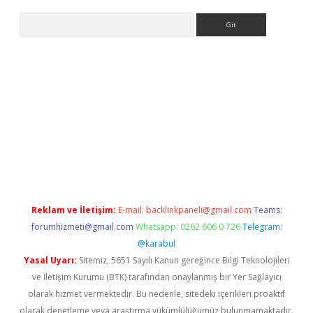
Arama
bet yeni giriş
tulipbet
Reklam ve İletişim:
E-mail:
backlinkpaneli@gmail.com
Teams:
forumhizmeti@gmail.com
Whatsapp: 0262 606 0 726
Telegram:
@karabul
Yasal Uyarı:
Sitemiz, 5651 Sayılı Kanun gereğince Bilgi Teknolojileri
ve İletişim Kurumu (BTK) tarafından onaylanmış bir Yer Sağlayıcı
olarak hizmet vermektedir. Bu nedenle, sitedeki içerikleri proaktif
olarak denetleme veya araştırma yükümlülüğümüz bulunmamaktadır.