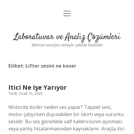
menüyü
Anasayfa
aç
Gizlilik Politikası
Laboratuvar ve Analiz Çözümleri
Yasal Uyarı
Bilimsel süreçleri anlaşılır şekilde keşfedin
Etiket:
Lifter sesini ne keser
Itici Ne Işe Yarıyor
Tarih: Ocak 15, 2025
Motorda iticiler neden ses yapar? Tappet sesi,
motor çalışırken duyulabilen bir tıkırtı veya vuruntu
sesidir. Bu ses genellikle valf kaldırıcısının aşınması
veya yanlış hizalanmasından kaynaklanır. Araçta itici