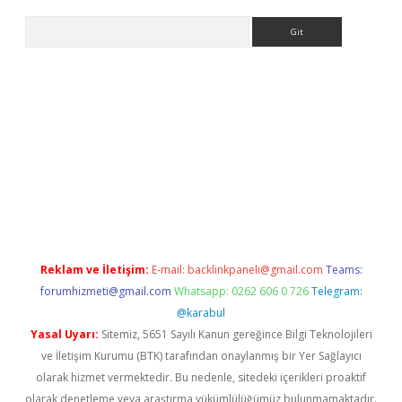
Arama
bet yeni giriş
tulipbet
Reklam ve İletişim:
E-mail:
backlinkpaneli@gmail.com
Teams:
forumhizmeti@gmail.com
Whatsapp: 0262 606 0 726
Telegram:
@karabul
Yasal Uyarı:
Sitemiz, 5651 Sayılı Kanun gereğince Bilgi Teknolojileri
ve İletişim Kurumu (BTK) tarafından onaylanmış bir Yer Sağlayıcı
olarak hizmet vermektedir. Bu nedenle, sitedeki içerikleri proaktif
olarak denetleme veya araştırma yükümlülüğümüz bulunmamaktadır.