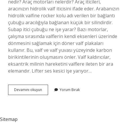
nedir? Araç motorları nelerdir? Araç iticileri,
aracınızın hidrolik valf iticisini ifade eder. Arabanızın
hidrolik valfine rocker kolu adı verilen bir bağlantı
çubuğu aracılığıyla bağlanan küçük bir silindirdir.
Subap itici çubuğu ne işe yarar? Bazı motorlar,
çalışma sırasında valflerin kendi eksenleri üzerinde
dönmesini sağlamak için döner valf plakaları
kullanır. Bu, valf ve valf yuvası yüzeyinde karbon
birikintilerinin oluşmasını önler. Valf kaldırıcılar,
eksantrik milinin hareketini valflere ileten bir ara
elemandır. Lifter ses kesici işe yarıyor…
Itici
Devamını okuyun
Yorum Bırak
Ne
Işe
Yarıyor
Sitemap