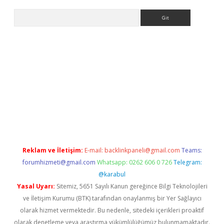
Arama
bet yeni giriş
tulipbet
Reklam ve İletişim:
E-mail:
backlinkpaneli@gmail.com
Teams:
forumhizmeti@gmail.com
Whatsapp: 0262 606 0 726
Telegram:
@karabul
Yasal Uyarı:
Sitemiz, 5651 Sayılı Kanun gereğince Bilgi Teknolojileri
ve İletişim Kurumu (BTK) tarafından onaylanmış bir Yer Sağlayıcı
olarak hizmet vermektedir. Bu nedenle, sitedeki içerikleri proaktif
olarak denetleme veya araştırma yükümlülüğümüz bulunmamaktadır.