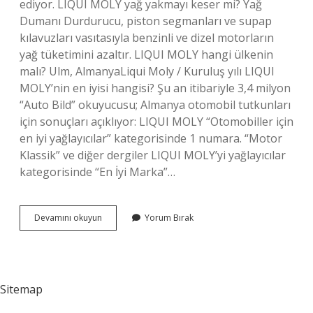
ediyor. LIQUI MOLY yağ yakmayı keser mi? Yağ
Dumanı Durdurucu, piston segmanları ve supap
kılavuzları vasıtasıyla benzinli ve dizel motorların
yağ tüketimini azaltır. LIQUI MOLY hangi ülkenin
malı? Ulm, AlmanyaLiqui Moly / Kuruluş yılı LIQUI
MOLY’nin en iyisi hangisi? Şu an itibariyle 3,4 milyon
“Auto Bild” okuyucusu; Almanya otomobil tutkunları
için sonuçları açıklıyor: LIQUI MOLY “Otomobiller için
en iyi yağlayıcılar” kategorisinde 1 numara. “Motor
Klassik” ve diğer dergiler LIQUI MOLY’yi yağlayıcılar
kategorisinde “En İyi Marka”…
Liqui
Devamını okuyun
Yorum Bırak
Moly
Nerede
Satılır
Sitemap