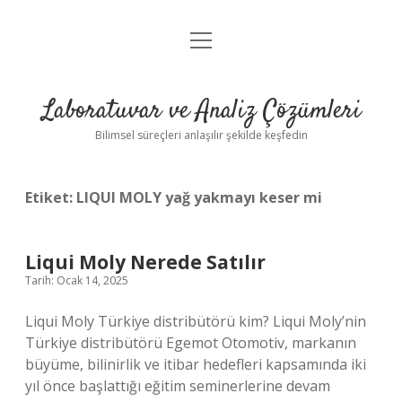
menüyü
Anasayfa
aç
Gizlilik Politikası
Laboratuvar ve Analiz Çözümleri
Yasal Uyarı
Bilimsel süreçleri anlaşılır şekilde keşfedin
Etiket:
LIQUI MOLY yağ yakmayı keser mi
Liqui Moly Nerede Satılır
Tarih: Ocak 14, 2025
Liqui Moly Türkiye distribütörü kim? Liqui Moly’nin
Türkiye distribütörü Egemot Otomotiv, markanın
büyüme, bilinirlik ve itibar hedefleri kapsamında iki
yıl önce başlattığı eğitim seminerlerine devam