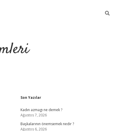
mleri
Sidebar
Son Yazılar
hiltonbet yeni 
Kadın azmagı ne demek ?
Ağustos 7, 2026
Başkalarının önemsemek nedir ?
Ağustos 6, 2026