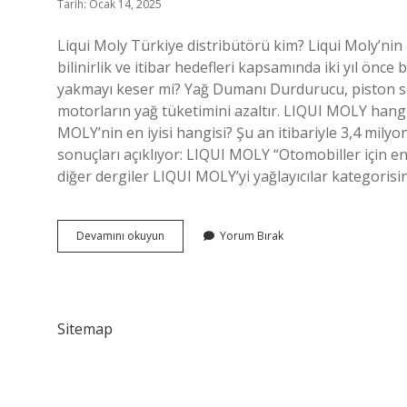
Tarih: Ocak 14, 2025
Liqui Moly Türkiye distribütörü kim? Liqui Moly’n
bilinirlik ve itibar hedefleri kapsamında iki yıl önc
yakmayı keser mi? Yağ Dumanı Durdurucu, piston segm
motorların yağ tüketimini azaltır. LIQUI MOLY hangi
MOLY’nin en iyisi hangisi? Şu an itibariyle 3,4 mily
sonuçları açıklıyor: LIQUI MOLY “Otomobiller için en
diğer dergiler LIQUI MOLY’yi yağlayıcılar kategorisi
Liqui
Devamını okuyun
Yorum Bırak
Moly
Nerede
Satılır
Sitemap