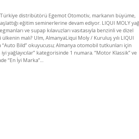
in Türkiye distribütörü Egemot Otomotiv, markanın büyüme,
e başlattığı eğitim seminerlerine devam ediyor. LIQUI MOLY ya
anları ve supap kılavuzları vasıtasıyla benzinli ve dizel
 ülkenin malı? Ulm, AlmanyaLiqui Moly / Kuruluş yılı LIQUI
on “Auto Bild” okuyucusu; Almanya otomobil tutkunları için
 iyi yağlayıcılar” kategorisinde 1 numara. “Motor Klassik” ve
nde “En İyi Marka”…