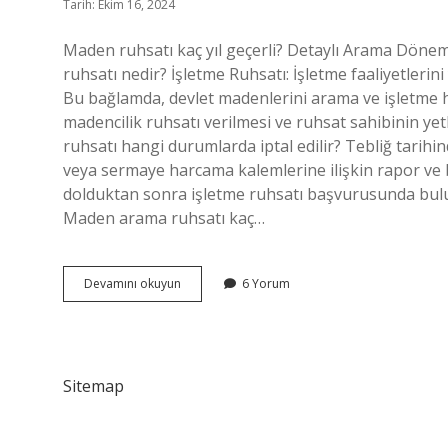
Tarih: Ekim 16, 2024
Maden ruhsatı kaç yıl geçerli? Detaylı Arama Dönem
ruhsatı nedir? İşletme Ruhsatı: İşletme faaliyetlerin
Bu bağlamda, devlet madenlerini arama ve işletme ha
madencilik ruhsatı verilmesi ve ruhsat sahibinin ye
ruhsatı hangi durumlarda iptal edilir? Tebliğ tarihin
veya sermaye harcama kalemlerine ilişkin rapor ve 
dolduktan sonra işletme ruhsatı başvurusunda bulu
Maden arama ruhsatı kaç…
Maden
Devamını okuyun
6 Yorum
Arama
Ruhsatı
Kaç
Yıl
Geçerli
Sitemap