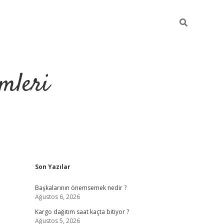
mleri
Sidebar
Son Yazılar
hiltonbet yeni giriş
tulipb
Başkalarının önemsemek nedir ?
Ağustos 6, 2026
Kargo dağıtım saat kaçta bitiyor ?
Ağustos 5, 2026