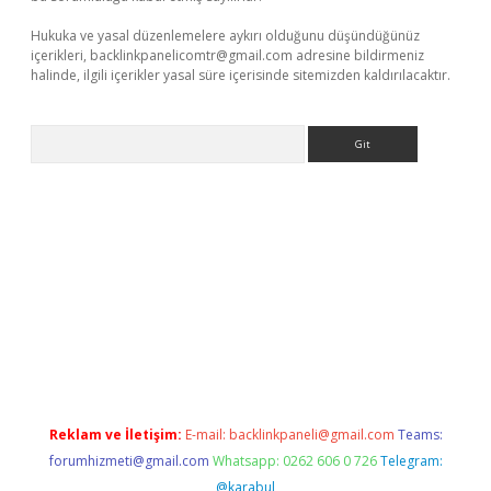
Hukuka ve yasal düzenlemelere aykırı olduğunu düşündüğünüz
içerikleri,
backlinkpanelicomtr@gmail.com
adresine bildirmeniz
halinde, ilgili içerikler yasal süre içerisinde sitemizden kaldırılacaktır.
Arama
bet yeni giriş
tulipbet
Reklam ve İletişim:
E-mail:
backlinkpaneli@gmail.com
Teams:
forumhizmeti@gmail.com
Whatsapp: 0262 606 0 726
Telegram:
@karabul