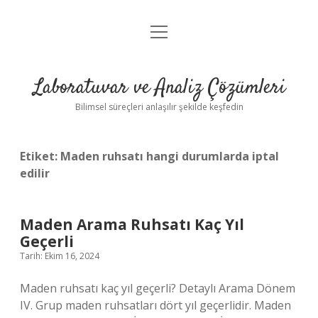
menüyü
Anasayfa
aç
Gizlilik Politikası
Laboratuvar ve Analiz Çözümleri
Yasal Uyarı
Bilimsel süreçleri anlaşılır şekilde keşfedin
Etiket:
Maden ruhsatı hangi durumlarda iptal
edilir
Maden Arama Ruhsatı Kaç Yıl
Geçerli
Tarih: Ekim 16, 2024
Maden ruhsatı kaç yıl geçerli? Detaylı Arama Dönem
IV. Grup maden ruhsatları dört yıl geçerlidir. Maden