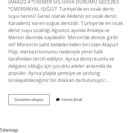
(ANA)22.4 °CKEMER SIĞ HAVA DURUMU GECE28.0
°CMERSİNYAL IŞIĞI27. Türkiye’de en sıcak deniz
suyu neresi? Genel olarak Akdeniz en sıcak deniz,
Karadeniz ise en soğuk denizdir. Türkiye’de en sıcak
deniz suyu sıcaklığı Ağustos ayında Antalya ve
Mersin illerinde kaydedilir. Mersin’de denize girilir
mi? Mersin’in sahil beldelerinden biri olan Atayurt
Plajı, merkezi konumu nedeniyle yerel halk
tarafından tercih ediliyor. Ayrıca denizi kumlu ve
dalgasız olduğu için çocuklu aileler arasında da
popüler. Ayrıca plajda şemsiye ve şezlong
kiralayabileceğiniz bir dükkan da bulunuyor.…
Mersin
Devamını okuyun
Yorum Bırak
Denizi
Sıcak
Mı
Sitemap