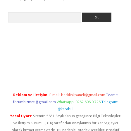
Arama
bet yeni giriş
tulipbet
Reklam ve İletişim:
E-mail:
backlinkpaneli@gmail.com
Teams:
forumhizmeti@gmail.com
Whatsapp: 0262 606 0 726
Telegram:
@karabul
Yasal Uyarı:
Sitemiz, 5651 Sayılı Kanun gereğince Bilgi Teknolojileri
ve İletişim Kurumu (BTK) tarafından onaylanmış bir Yer Sağlayıcı
olarak hizmet vermektedir. Bu nedenle, sitedeki içerikleri proaktif