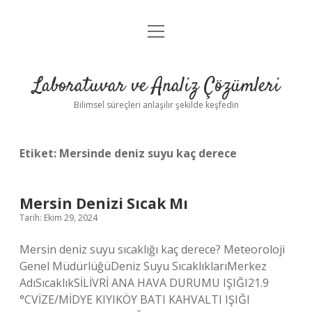
menüyü
Anasayfa
aç
Gizlilik Politikası
Laboratuvar ve Analiz Çözümleri
Yasal Uyarı
Bilimsel süreçleri anlaşılır şekilde keşfedin
Etiket:
Mersinde deniz suyu kaç derece
Mersin Denizi Sıcak Mı
Tarih: Ekim 29, 2024
Mersin deniz suyu sıcaklığı kaç derece? Meteoroloji
Genel MüdürlüğüDeniz Suyu SıcaklıklarıMerkez
AdıSıcaklıkSİLİVRİ ANA HAVA DURUMU IŞIĞI21.9
°CVİZE/MİDYE KIYIKÖY BATI KAHVALTI IŞIĞI