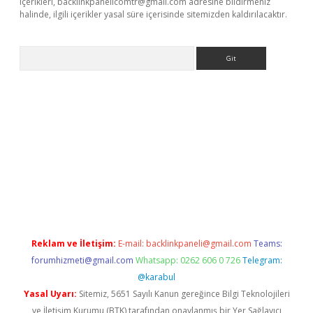
içerikleri,
backlinkpanelicomtr@gmail.com
adresine bildirmeniz
halinde, ilgili içerikler yasal süre içerisinde sitemizden kaldırılacaktır.
Arama
bet yeni giriş
tulipbet
Reklam ve İletişim:
E-mail:
backlinkpaneli@gmail.com
Teams:
forumhizmeti@gmail.com
Whatsapp: 0262 606 0 726
Telegram:
@karabul
Yasal Uyarı:
Sitemiz, 5651 Sayılı Kanun gereğince Bilgi Teknolojileri
ve İletişim Kurumu (BTK) tarafından onaylanmış bir Yer Sağlayıcı