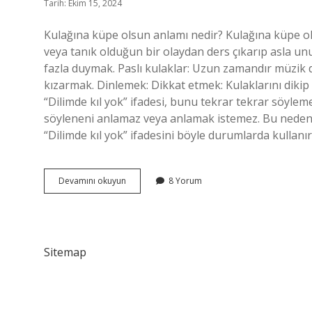
Tarih: Ekim 15, 2024
Kulağına küpe olsun anlamı nedir? Kulağına küpe 
veya tanık olduğun bir olaydan ders çıkarıp asla un
fazla duymak. Paslı kulaklar: Uzun zamandır müzik
kızarmak. Dinlemek: Dikkat etmek: Kulaklarını dikip 
“Dilimde kıl yok” ifadesi, bunu tekrar tekrar söyle
söyleneni anlamaz veya anlamak istemez. Bu nedenle
“Dilimde kıl yok” ifadesini böyle durumlarda kullanı
Kulağına
Devamını okuyun
8 Yorum
Küpe
Olsun
Un
Anlamı
Nedir
Sitemap