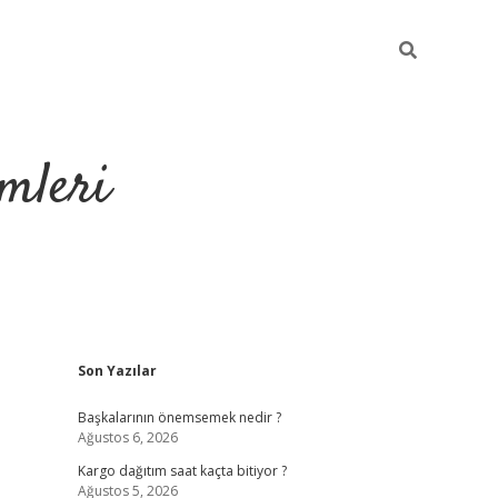
mleri
Sidebar
Son Yazılar
hiltonbet yeni g
Başkalarının önemsemek nedir ?
Ağustos 6, 2026
Kargo dağıtım saat kaçta bitiyor ?
Ağustos 5, 2026