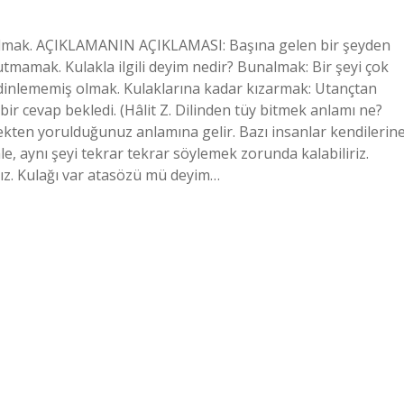
olmak. AÇIKLAMANIN AÇIKLAMASI: Başına gelen bir şeyden
utmamak. Kulakla ilgili deyim nedir? Bunalmak: Bir şeyi çok
 dinlememiş olmak. Kulaklarına kadar kızarmak: Utançtan
bir cevap bekledi. (Hâlit Z. Dilinden tüy bitmek anlamı ne?
mekten yorulduğunuz anlamına gelir. Bazı insanlar kendilerin
, aynı şeyi tekrar tekrar söylemek zorunda kalabiliriz.
rız. Kulağı var atasözü mü deyim…