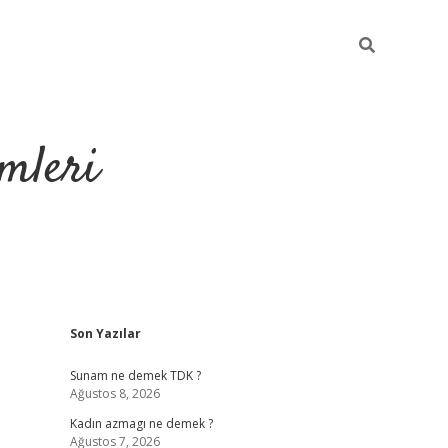
mleri
Sidebar
Son Yazılar
hiltonbet yeni g
Sunam ne demek TDK ?
Ağustos 8, 2026
0
Kadın azmagı ne demek ?
Ağustos 7, 2026