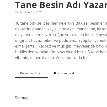
Tane Besin Adı Yazar
Tarih: Ocak 15, 2025
10 tane bitkisel besinler nelerdir? Bitkisel besinler 
nektarin, ananas, kayısı, portakal, mandalina, kiraz 
maydanoz, tere, taze soğan ve roka da bitkisel besin
enginar, havuç, biber ve patlıcandan yapılan yemekl
elma, şeftali, karpuz ve muz gibi meyveler de bitki b
bitkilerden yapılan tüm yiyecekleri içerir. 5 tane bes
vitamin, mineral ve su. Vücudumuz da bu…
Bitkisel
Devamını okuyun
Yorum Bırak
Besin
Dediğimizde
Aklımıza
Gelen
10
Sitemap
Tane
Besin