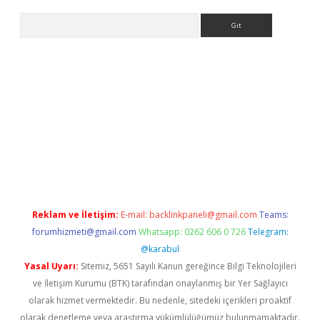
Arama
bet yeni giriş
tulipbet
Reklam ve İletişim:
E-mail:
backlinkpaneli@gmail.com
Teams:
forumhizmeti@gmail.com
Whatsapp: 0262 606 0 726
Telegram:
@karabul
Yasal Uyarı:
Sitemiz, 5651 Sayılı Kanun gereğince Bilgi Teknolojileri
ve İletişim Kurumu (BTK) tarafından onaylanmış bir Yer Sağlayıcı
olarak hizmet vermektedir. Bu nedenle, sitedeki içerikleri proaktif
olarak denetleme veya araştırma yükümlülüğümüz bulunmamaktadır.