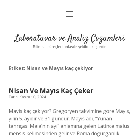
menüyü
Anasayfa
aç
Gizlilik Politikası
Laboratuvar ve Analiz Çözümleri
Yasal Uyarı
Bilimsel süreçleri anlaşılır şekilde keşfedin
Etiket:
Nisan ve Mayıs kaç çekiyor
Nisan Ve Mayıs Kaç Çeker
Tarih: Kasım 10, 2024
Mayis kaç çekiyor? Gregoryen takvimine göre Mayıs,
yılın 5. ayıdır ve 31 gündür. Mayıs adı, “Yunan
tanrıçası Maia’nın ayı” anlamına gelen Latince maius
mensis kelimesinden gelir ve Roma doğurganlık