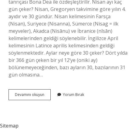
tanrıçası Bona Dea ile özdeşleştirilir. Nisan ayı kaç
gün çeker? Nisan, Gregoryen takvimine göre yılın 4.
ayıdır ve 30 gündür. Nisan kelimesinin Farsça
(Nisan), Suriyece (Nisanna), Sümerce (Nisag = ilk
meyveler), Akadca (Nisānu) ve İbranice (nîsān)
kelimelerinden geldiği söylenebilir. İngilizce April
kelimesinin Latince aprilis kelimesinden geldiği
söylenmektedir. Aylar neye göre 30 çeker? Dört yılda
bir 366 gün çeken bir yıl 12’ye (oniki ay)
bölünemeyeceğinden, bazı ayların 30, bazılarının 31
gün olmasına…
Nisan
Devamını okuyun
Yorum Bırak
Ve
Mayıs
Kaç
Çeker
Sitemap