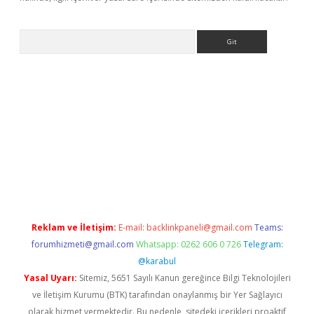
Arama
bet yeni giriş
tulipbet
Reklam ve İletişim:
E-mail:
backlinkpaneli@gmail.com
Teams:
forumhizmeti@gmail.com
Whatsapp: 0262 606 0 726
Telegram:
@karabul
Yasal Uyarı:
Sitemiz, 5651 Sayılı Kanun gereğince Bilgi Teknolojileri
ve İletişim Kurumu (BTK) tarafından onaylanmış bir Yer Sağlayıcı
olarak hizmet vermektedir. Bu nedenle, sitedeki içerikleri proaktif