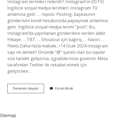
Instagram terimleri nelerdir? Instagram’ın (IGTV)
İngilizce sosyal medya terimleri. Instagram TV
anlamına gelir. … repost. Posting, başkasının
gönderisini kendi hesabınızda paylaşmak anlamına
gelir. İngilizce sosyal medya terimi “post”; Bu,
Instagram’da yayınlanan gönderilere verilen addır.
Hikaye. … TBT. … Shoutout için bağırış. … Favori. …
Fleets.Daha fazla makale…•14 Ocak 2024 Instagram
sayı ne demek? Önünde “@” işareti olan bu sayılar
size tanıdık geliyorsa, içgüdülerinize güvenin. Meta
tarafından Twitter ile rekabet etmek için
geliştirilen…
24
Devamını okuyun
Yorum Bırak
Ne
Demek
Instagram
Sitemap