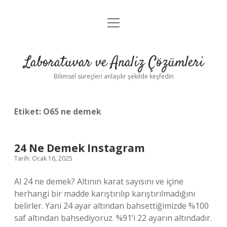
menüyü
Anasayfa
aç
Gizlilik Politikası
Laboratuvar ve Analiz Çözümleri
Yasal Uyarı
Bilimsel süreçleri anlaşılır şekilde keşfedin
Etiket:
O65 ne demek
24 Ne Demek Instagram
Tarih: Ocak 16, 2025
Al 24 ne demek? Altının karat sayısını ve içine
herhangi bir madde karıştırılıp karıştırılmadığını
belirler. Yani 24 ayar altından bahsettiğimizde %100
saf altından bahsediyoruz. %91’i 22 ayarın altındadır.