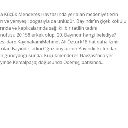
nda Küçük Menderes Havzası’nda yer alan medeniyetlerin
ıları ve yemyeşil doğasıyla da ünlüdür. Bayındır’ın çiçek kokulu
nda ve kaplıcalarında sağlıklı bir tatilin tadını
in nüfusu 20.158 erkek olup, 20. Bayındır hangi belediye?
lgesiİdare KaymakamıMehmet Ali Öztürk18 hat daha İzmir
ri olan Bayındır, adını Oğuz boylarının Bayındır kolundan
zmir’in güneydoğusunda, Küçükmenderes Havzası’nda yer
uzeyinde Kemalpaşa; doğusunda Ödemiş; batısında…