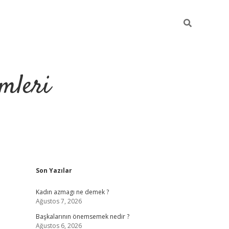
mleri
Sidebar
Son Yazılar
hiltonbet yeni 
Kadın azmagı ne demek ?
Ağustos 7, 2026
Başkalarının önemsemek nedir ?
Ağustos 6, 2026