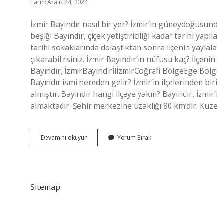
Tarih: Aralık 24, 2024
İzmir Bayındır nasıl bir yer? İzmir’in güneydoğusu
beşiği Bayındır, çiçek yetiştiriciliği kadar tarihi yap
tarihi sokaklarında dolaştıktan sonra ilçenin yaylaları
çıkarabilirsiniz. İzmir Bayındır’ın nüfusu kaç? İlçen
Bayındır, İzmirBayındırİlİzmirCoğrafi BölgeEge Bö
Bayındır ismi nereden gelir? İzmir’in ilçelerinden bi
almıştır. Bayındır hangi ilçeye yakın? Bayındır, İ
almaktadır. Şehir merkezine uzaklığı 80 km’dir. K
Bayındır
Devamını okuyun
Yorum Bırak
Hangi
Ile
Bağlıdır
Sitemap